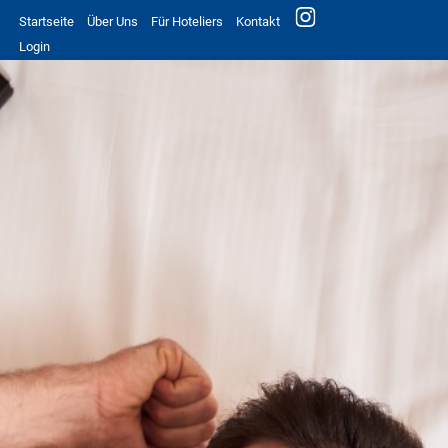
Startseite
Über Uns
Für Hoteliers
Kontakt
Login