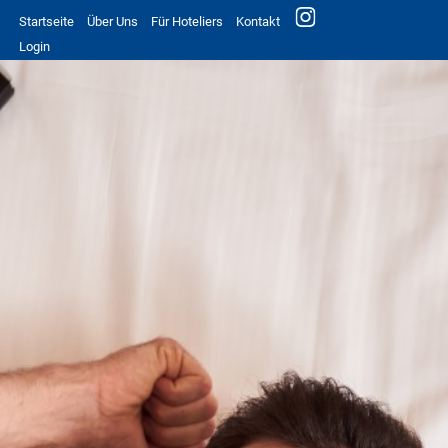
Startseite
Über Uns
Für Hoteliers
Kontakt
Login