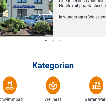
eiten eines familiären
erwöhnender Fürsorge
Kategorien
chwimmbad
Wellness
Garten/Par