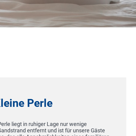
R & R Hotel Störtebeker