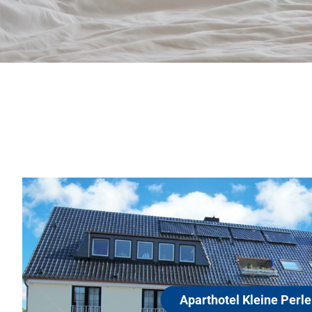
Aparthotel Kleine Perle
27476 Cuxhaven
Unser Aparthotel Kleine Perle liegt in ruhiger La
Gehminuten vom Döser Sandstrand entfernt und i