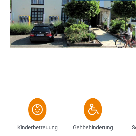
eine Insel des Wohlfühlens, das alle Annehmlichk
Hotels mit phantastischer Wellness-Oase und v
in wunderbarer Weise verbindet.
Zum Hotel
Kinderbetreuung
Gehbehinderung
S