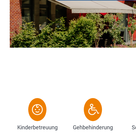
Hackmann Hotels – seit 1986 steht der N
Gastfreundschaft, Herzlichkeit und Haltung
wenige Gehminuten von der Innenstadt und
Zum Hotel
Kinderbetreuung
Gehbehinderung
S