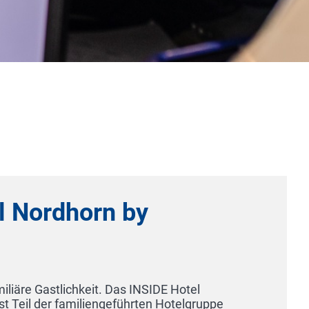
ph Hotel Hamburg - Reeperbahn St. Pauli Kiez