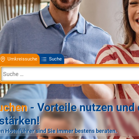
Umkreissuche
Suche
uchen
- Vorteile nutzen und 
stärken!
n Hotelführer sind Sie immer bestens beraten.