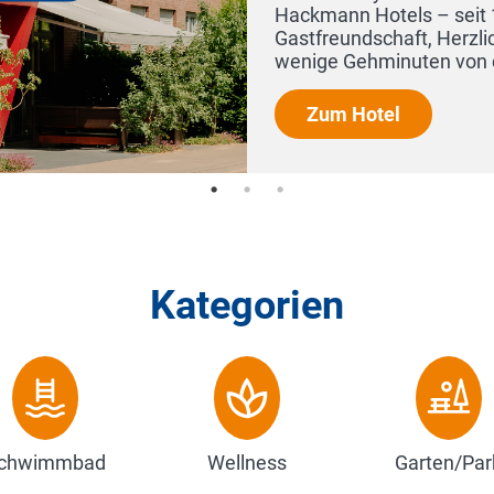
ame Hackmann für gelebte
. Mitten in Nordhorn, nur
...
Kategorien
chwimmbad
Wellness
Garten/Par