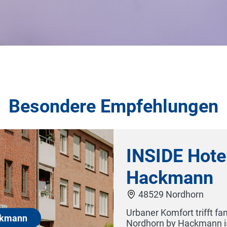
Besondere Empfehlungen
rn by
it. Das INSIDE Hotel
St. Jose
engeführten Hotelgruppe