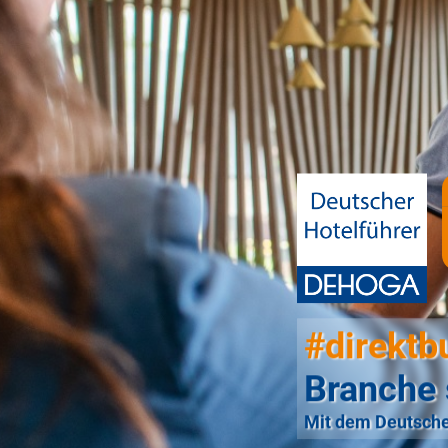
#direktb
Branche 
Mit dem Deutsche