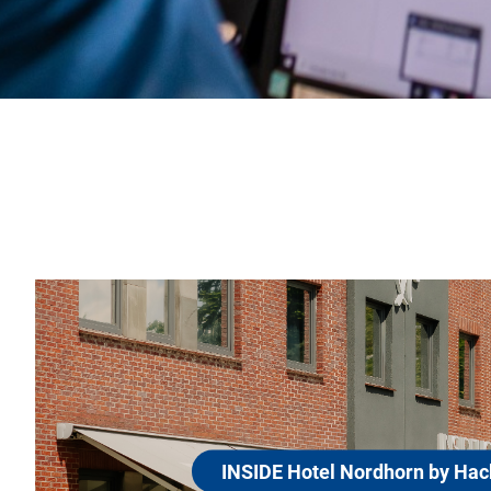
INSIDE Hotel Nordho
Hackmann
48529 Nordhorn
Urbaner Komfort trifft familiäre Gastlichke
Nordhorn by Hackmann ist Teil der famili