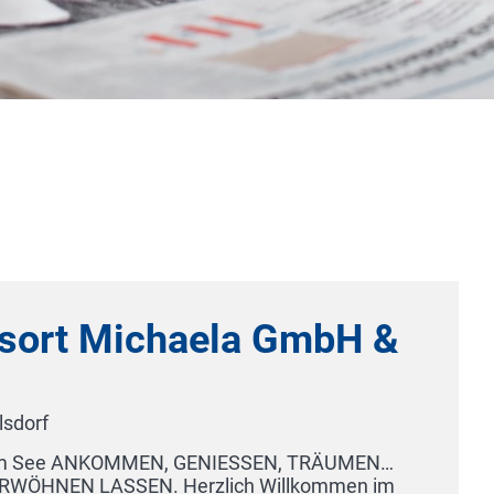
GmbH &
, TRÄUMEN…
Golf 'n W
lkommen im