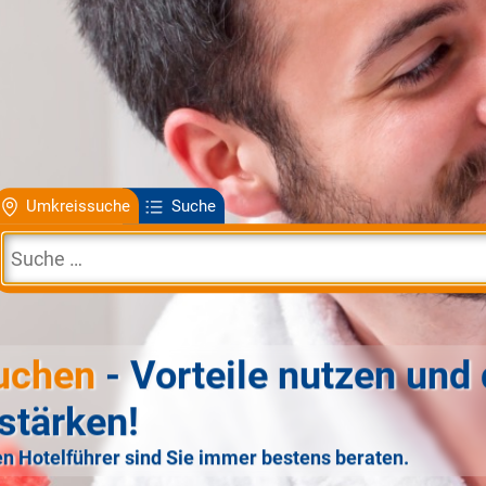
Umkreissuche
Suche
uchen
- Vorteile nutzen und 
stärken!
n Hotelführer sind Sie immer bestens beraten.