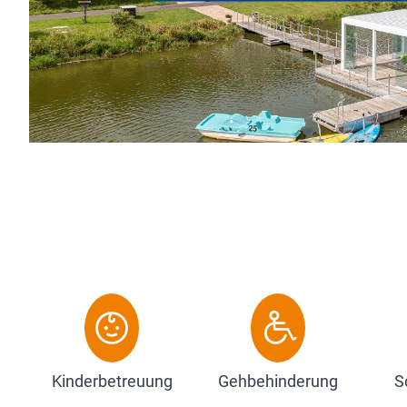
L
i
m
Kinderbetreuung
Gehbehinderung
S