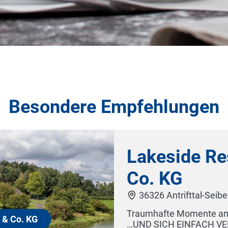
Besondere Empfehlungen
Lakeside Resort Michaela 
Co. KG
36326 Antrifttal-Seibelsdorf
raumhafte Momente am See ANKOMMEN, GENIESSEN
UND SICH EINFACH VERWÖHNEN LASSEN. Herzlich Wil