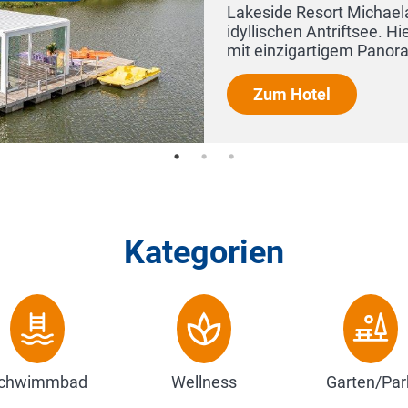
akeside Resort Michaela in herrlicher Wasserlage direkt 
dyllischen Antriftsee. Hier heißt es einfach abtauchen un
it einzigartigem Panoramablick in die herrliche Natu...
Zum Hotel
Kategorien
chwimmbad
Wellness
Garten/Par