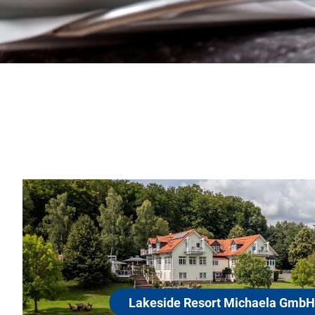
T
Resort Michaela GmbH & Co. KG
…