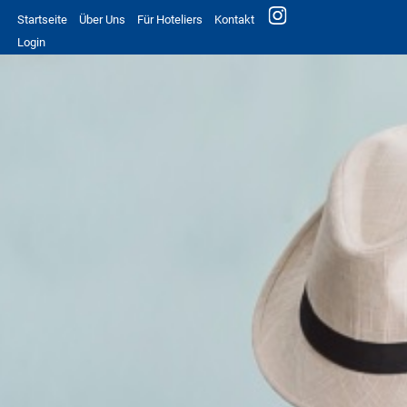
Startseite
Über Uns
Für Hoteliers
Kontakt
Login