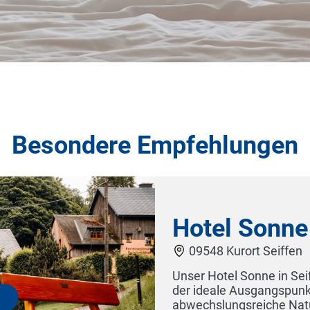
Besondere Empfehlungen
Hotel Sonne Erzgebirg
09548 Kurort Seiffen
Unser Hotel Sonne in Seiffen liegt im Herzen de
der ideale Ausgangspunkt, um das berühmte Sp
abwechslungsreiche Natur des Osterzgebirges 