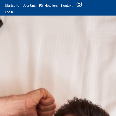
Startseite
Über Uns
Für Hoteliers
Kontakt
Login