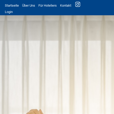
Startseite
Über Uns
Für Hoteliers
Kontakt
Login