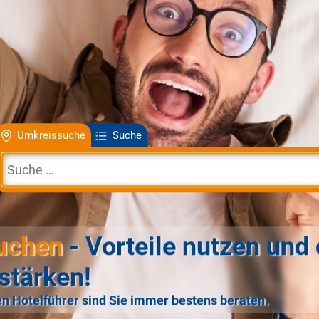
Umkreissuche
Suche
uchen
- Vorteile nutzen und 
stärken!
n Hotelführer sind Sie immer bestens beraten.