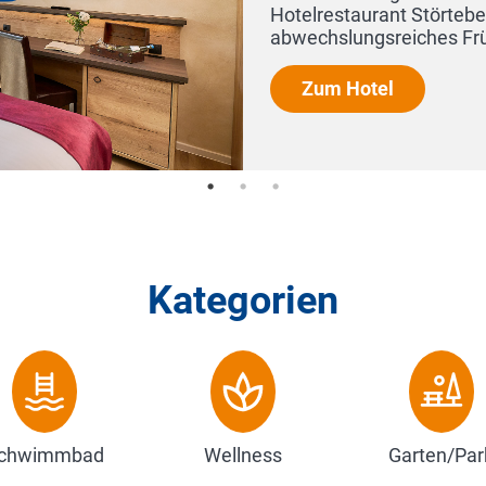
Hotelrestaurant Störtebek
abwechslungsreiches Frühst
Zum Hotel
Kategorien
chwimmbad
Wellness
Garten/Par