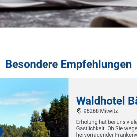
Besondere Empfehlungen
el Bächlein
z
 uns viele Gesichter, immer verbunden mit herzlicher
b Sie wegen der guten Luft oder wegen der
Frankenwaldküche, ob der vielseitgen Angebote und