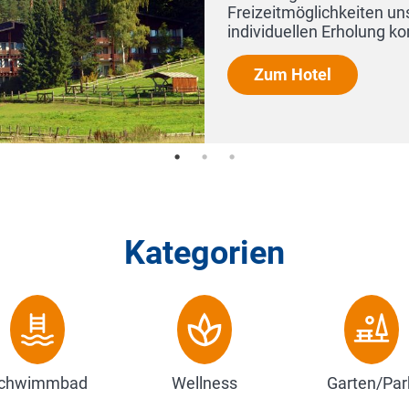
keiten unseres 3-Sterne-Hauses oder wegen Ihrer ganz
rholung kommen, immer werd...
Kategorien
chwimmbad
Wellness
Garten/Par