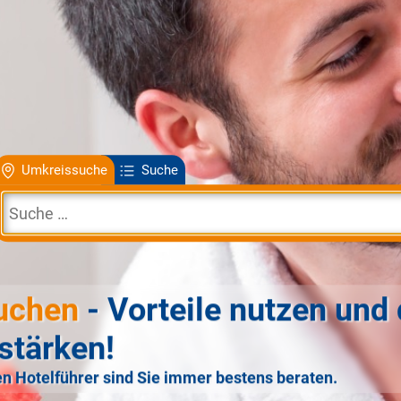
Umkreissuche
Suche
uchen
- Vorteile nutzen und 
stärken!
n Hotelführer sind Sie immer bestens beraten.