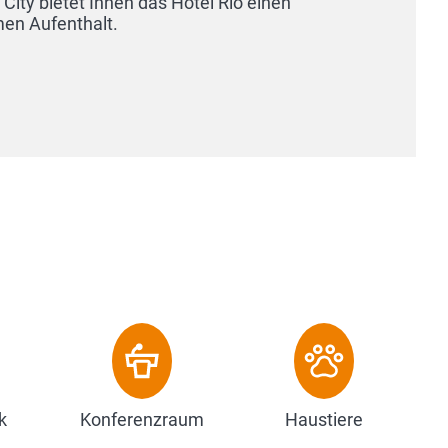
unseren st
Farbfernsehe
Zum Ho
k
Konferenzraum
Haustiere