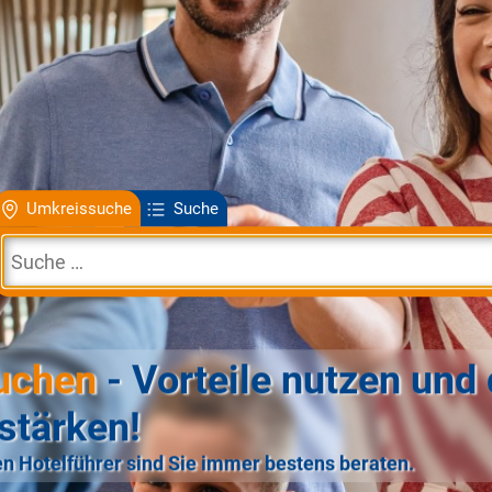
Umkreissuche
Suche
uchen
- Vorteile nutzen und 
stärken!
n Hotelführer sind Sie immer bestens beraten.