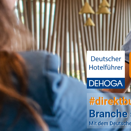
#direktb
Branche 
Mit dem Deutsche