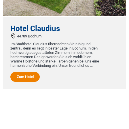
tel Claudius
Hote
4789 Bochum
2922
tadthotel Claudius übernachten Sie ruhig und
Hand in 
al, denn es liegt in bester Lage in Bochum. In den
nun in 19
wertig ausgestatteten Zimmern in modernem,
Gutes zu
ierearmen Design werden Sie sich wohlfühlen.
erhalten 
e Holztöne und starke Farben gehen bei uns eine
unser ge
nische Verbindung ein. Unser freundliches ...
auszeichn
um Hotel
Zum 