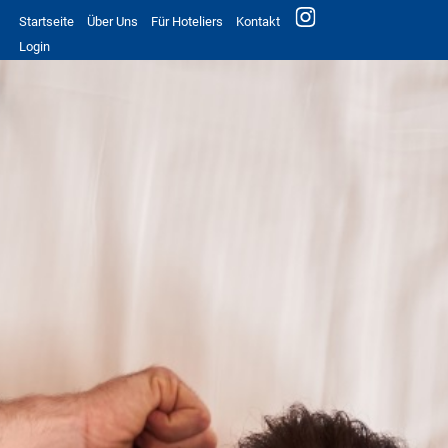
Startseite
Über Uns
Für Hoteliers
Kontakt
Login