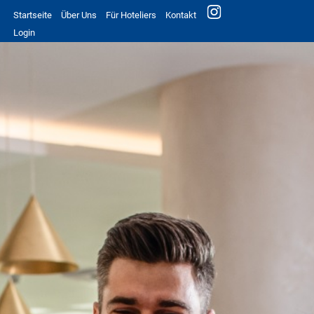
Startseite
Über Uns
Für Hoteliers
Kontakt
Login