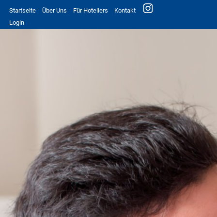
Startseite
Über Uns
Für Hoteliers
Kontakt
Login