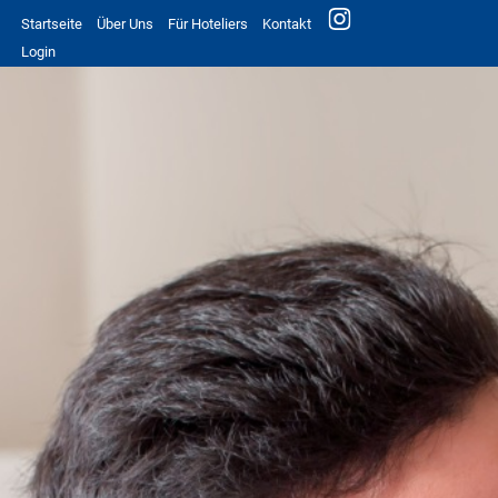
Startseite
Über Uns
Für Hoteliers
Kontakt
Login