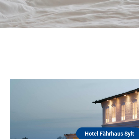
Hotel Fährha
25980 Sylt / Munkmar
Willkommen in Ihrem 5-Ste
Urlaub! Begrüßen Sie den 
aus bei einem vorzüglich