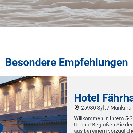
Besondere Empfehlungen
us Sylt
sch
rne-Superior-Hotel auf Sylt Das wird ein
Tag – von unserer viktorianischen Terrasse
en Frühstück und einem spektakulären