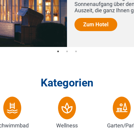
attenmeer. Freuen Sie sich auf Ihre
hören soll. Da...
Kategorien
chwimmbad
Wellness
Garten/Par