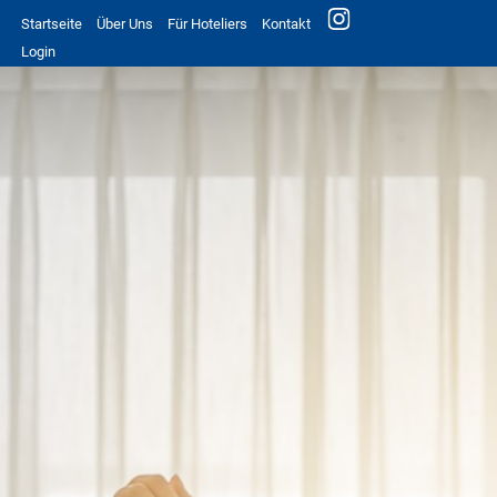
Startseite
Über Uns
Für Hoteliers
Kontakt
Login