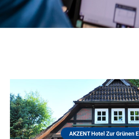
AKZENT Hotel Zur Gr
29646 Behringen-Bispingen
Unser familiengeführtes AKZENT Hotel in 
Ihnen 40 exklusiv eingerichtete Doppel- u
Gästen steht ein kostenloses W-Lan Netz 