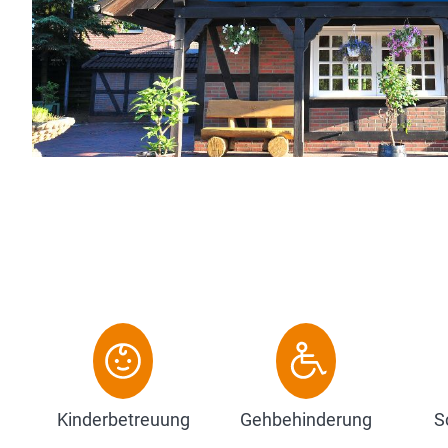
Snowdome in Bispingen, das Ralf Schuhma
und die Lüneburger Heide sind in wenigen .
Zum Hotel
Kinderbetreuung
Gehbehinderung
S