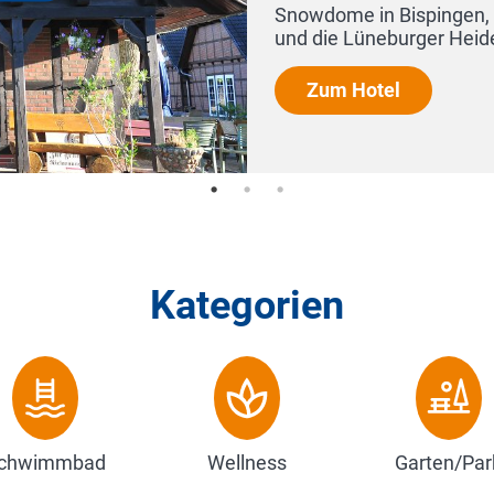
cher Cart und Bowl Center
..
Kategorien
chwimmbad
Wellness
Garten/Par