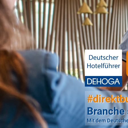
#direktb
Branche 
Mit dem Deutsche