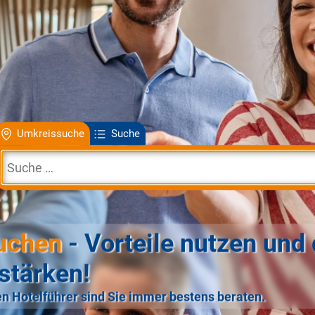
Umkreissuche
Suche
uchen
- Vorteile nutzen und 
stärken!
n Hotelführer sind Sie immer bestens beraten.