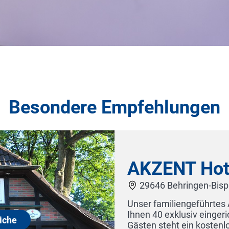
Besondere Empfehlungen
ünen Eiche
Behringen-Bispingen bietet
nd 5 Einzelzimmer. Unseren
zur Verfügung. Der