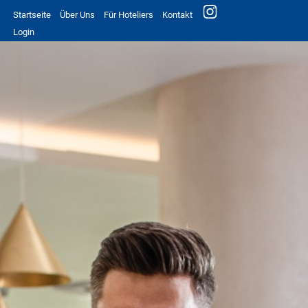
Startseite
Über Uns
Für Hoteliers
Kontakt
Login