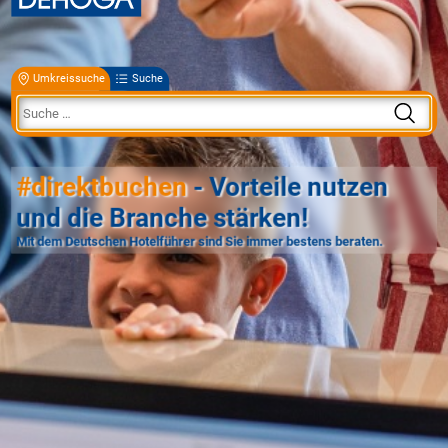
Umkreissuche
Suche
#direktbuchen
- Vorteile nutzen
und die Branche stärken!
Mit dem Deutschen Hotelführer sind Sie immer bestens beraten.