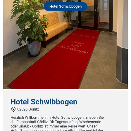
Hotel Schwibbogen
Hotel
Schw
75385 B
Königliche 
Entspannung
großen köni
Wellnesspar
die Hochsit
Teinachtal,
Zum Hot
el Schwibbogen
6 Görlitz
h Willkommen im Hotel Schwibbogen. Erleben Sie
opastadt Görlitz. Ob Tagesausflug, Wochenende
aub - Görlitz ist immer eine Reise wert. Unser
hwibbogen liegt direkt am Altstadttor und ist der