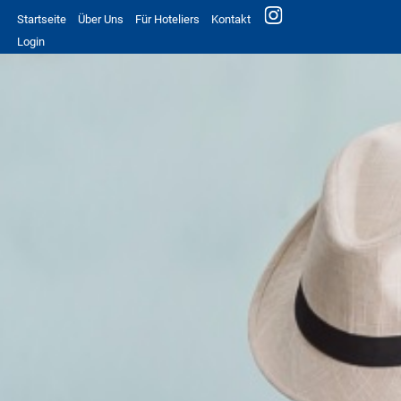
Startseite
Über Uns
Für Hoteliers
Kontakt
Login