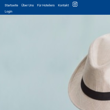
Startseite
Über Uns
Für Hoteliers
Kontakt
Login