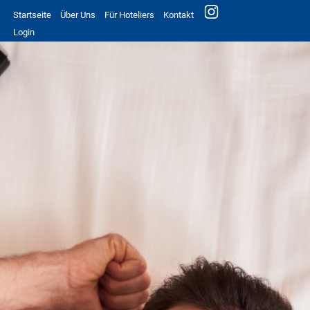
Startseite
Über Uns
Für Hoteliers
Kontakt
Login