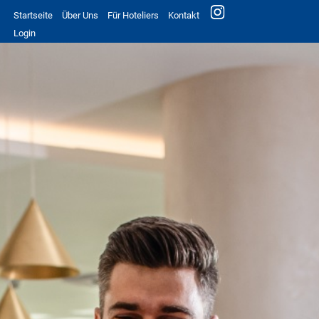
Startseite
Über Uns
Für Hoteliers
Kontakt
Login