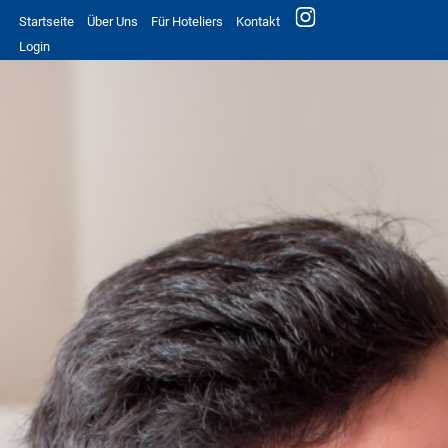
Startseite
Über Uns
Für Hoteliers
Kontakt
Login