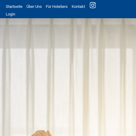
Startseite
Über Uns
Für Hoteliers
Kontakt
Login