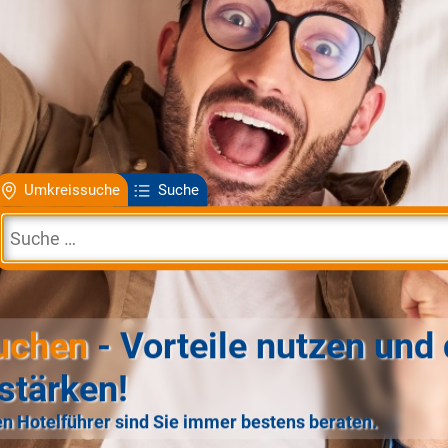
Umkreissuche
Suche
uchen
- Vorteile nutzen und 
stärken!
n Hotelführer sind Sie immer bestens beraten.