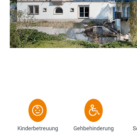
chitektur der Jahrhundertwende mit dem Tagungsequip
te. Die 47 Einzel- und 6 Doppelzim...
Zum Hotel
Kinderbetreuung
Gehbehinderung
S