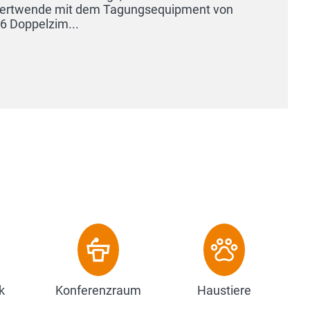
aus hochwe
internation
Zum Ho
k
Konferenzraum
Haustiere