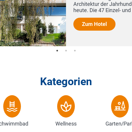
ment von
Kategorien
chwimmbad
Wellness
Garten/Par