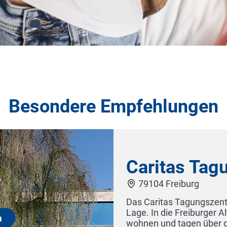
Besondere Empfehlungen
erschöner
weg. Sie
Hotel-Restau
ovierten