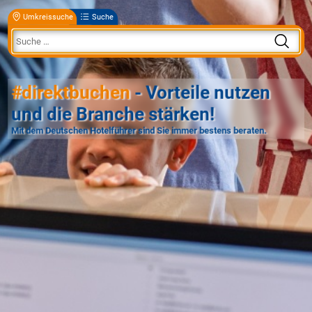
Umkreissuche
Suche
#direktbuchen
- Vorteile nutzen
und die Branche stärken!
Mit dem Deutschen Hotelführer sind Sie immer bestens beraten.