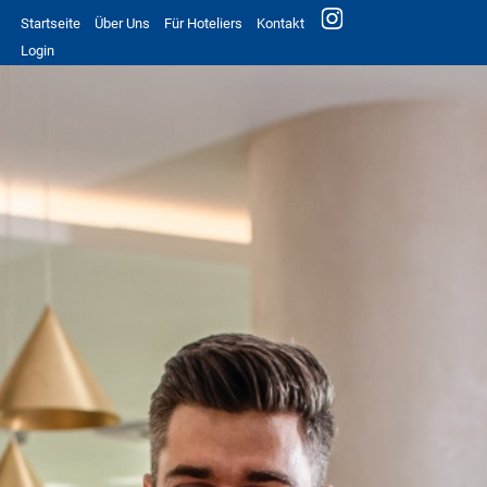
Startseite
Über Uns
Für Hoteliers
Kontakt
Login