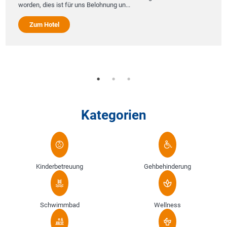
rden, dies ist für uns Belohnung un...
schön
Salach
Straub
Zum Hotel
neuem
Zu
Kategorien
Kinderbetreuung
Gehbehinderung
Schwimmbad
Wellness