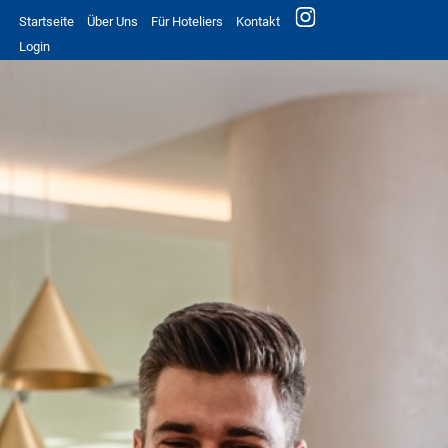
Startseite
Über Uns
Für Hoteliers
Kontakt
Login