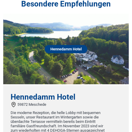
Besondere Empfehlungen
Hennedamm Hotel
Hennedamm Hotel
59872 Meschede
Bu
e moderne Rezeption, die helle Lobby mit bequemen
sseln, unser Restaurant im Wintergarten sowie die
73
erdachte Terrasse vermitteln bereits beim Eintritt
miliäre Gastfreundschaft. Im November 2023 sind wir
Ein fa
m wiederholten mit 4 DEHOGA-Sternen ausgezeichnet
Stutt