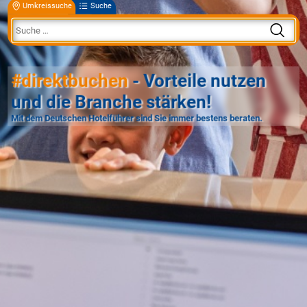
Umkreissuche
Suche
#direktbuchen
- Vorteile nutzen
und die Branche stärken!
Mit dem Deutschen Hotelführer sind Sie immer bestens beraten.