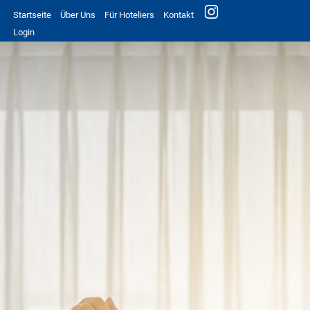
Startseite
Über Uns
Für Hoteliers
Kontakt
Login