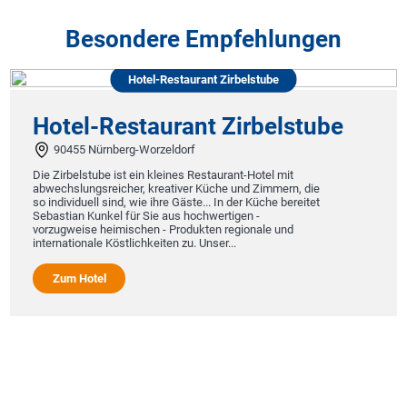
Besondere Empfehlungen
Hotel-Restaurant Zirbelstube
tel-Restaurant Zirbelstube
0455 Nürnberg-Worzeldorf
irbelstube ist ein kleines Restaurant-Hotel mit
chslungsreicher, kreativer Küche und Zimmern, die
dividuell sind, wie ihre Gäste... In der Küche bereitet
stian Kunkel für Sie aus hochwertigen -
ugweise heimischen - Produkten regionale und
nationale Köstlichkeiten zu. Unser...
um Hotel
Hote
8053
Das Hotel
Zentrum 
seiner L