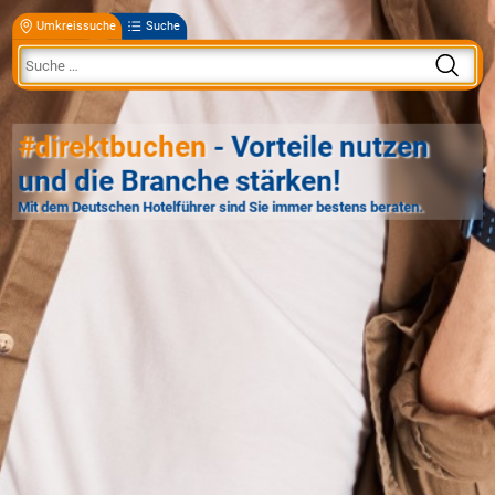
Umkreissuche
Suche
#direktbuchen
- Vorteile nutzen
und die Branche stärken!
Mit dem Deutschen Hotelführer sind Sie immer bestens beraten.