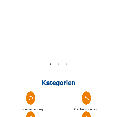
privileg
ist das 
Gäste, die
Zum 
Kategorien
Kinderbetreuung
Gehbehinderung