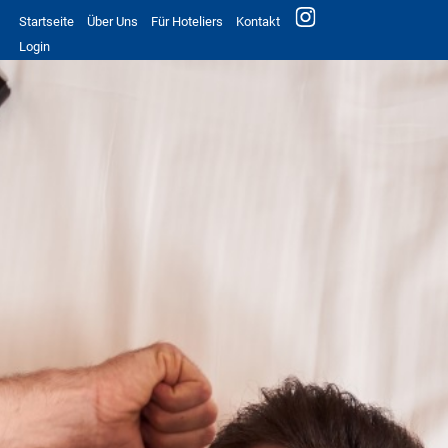
Startseite
Über Uns
Für Hoteliers
Kontakt
Login