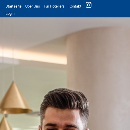
Startseite
Über Uns
Für Hoteliers
Kontakt
Login