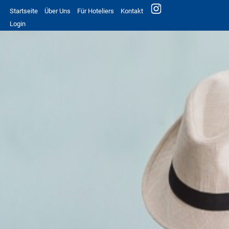
Startseite
Über Uns
Für Hoteliers
Kontakt
Login