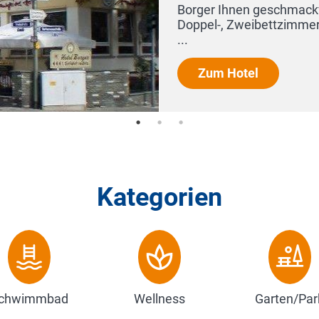
Borger Ihnen geschmackvoll und großzügig eingerichte
Doppel-, Zweibettzimmer sowie eine Juniorsuite für b
...
Zum Hotel
Kategorien
chwimmbad
Wellness
Garten/Par