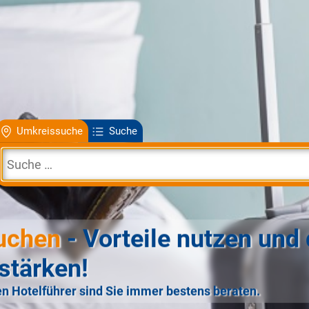
Umkreissuche
Suche
uchen
- Vorteile nutzen und 
stärken!
n Hotelführer sind Sie immer bestens beraten.