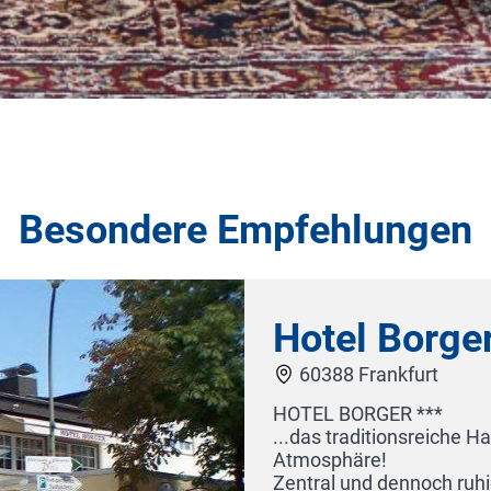
Besondere Empfehlungen
Hotel Borger
60388 Frankfurt
HOTEL BORGER ***
...das traditionsreiche Haus mit der familiären und be
Atmosphäre!
Zentral und dennoch ruhig gelegen bietet das familie