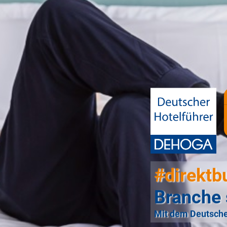
#direktb
Branche 
Mit dem Deutsche