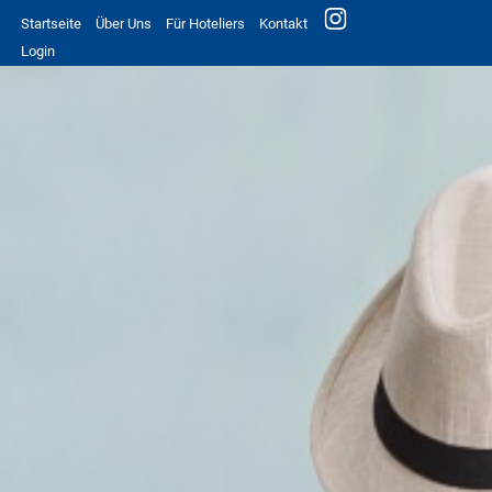
Startseite
Über Uns
Für Hoteliers
Kontakt
Login