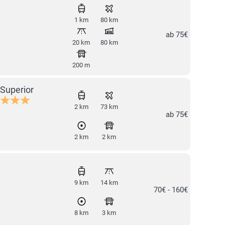
1 km
80 km
ab 75€
20 km
80 km
200 m
Superior
2 km
73 km
ab 75€
2 km
2 km
9 km
14 km
70€ - 160€
8 km
3 km