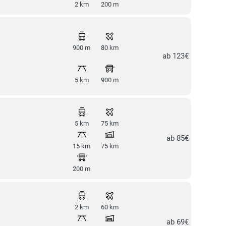
2 km
200 m
900 m
80 km
ab 123€
5 km
900 m
5 km
75 km
ab 85€
15 km
75 km
200 m
2 km
60 km
ab 69€