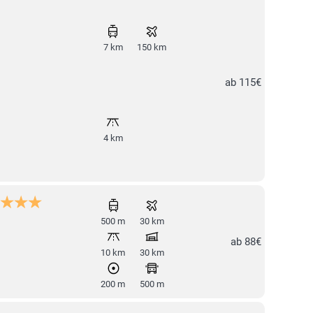
7 km
150 km
ab 115€
4 km
500 m
30 km
ab 88€
10 km
30 km
200 m
500 m