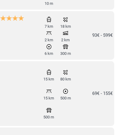
10 m
7 km
18 km
93€ - 599€
2 km
2 km
6 km
300 m
15 km
80 km
69€ - 155€
15 km
500 m
500 m