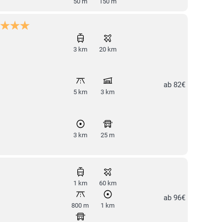
50 m
150 m
3 km
20 km
ab 82€
5 km
3 km
3 km
25 m
1 km
60 km
ab 96€
800 m
1 km