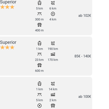
Superior
5 km
6 km
ab 102€
300 m
4 km
400 m
Superior
1 km
190 km
85€ - 140€
23 km
170 km
600 m
1 km
14 km
ab 100€
5 km
2 km