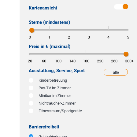
Kartenansicht
Sterne (mindestens)
0
1
2
3
4
5
Preis in € (maximal)
20
60
100
140
180
220
260
300
+
Ausstattung, Service, Sport
alle
weniger
Kinderbetreuung
Pay-TV im Zimmer
Minibar im Zimmer
Nichtraucher-Zimmer
Fitnessraum/Sportgeräte
Barrierefreiheit
Gehbehinderung