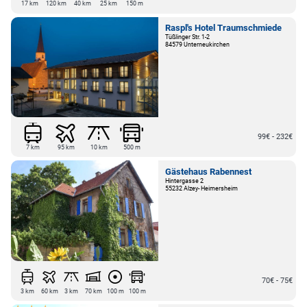
17 km
120 km
40 km
25 km
150 m
Raspl's Hotel Traumschmiede
Tüßlinger Str. 1-2
84579 Unterneukirchen
99€ - 232€
7 km
95 km
10 km
500 m
Gästehaus Rabennest
Hintergasse 2
55232 Alzey- Heimersheim
70€ - 75€
3 km
60 km
3 km
70 km
100 m
100 m