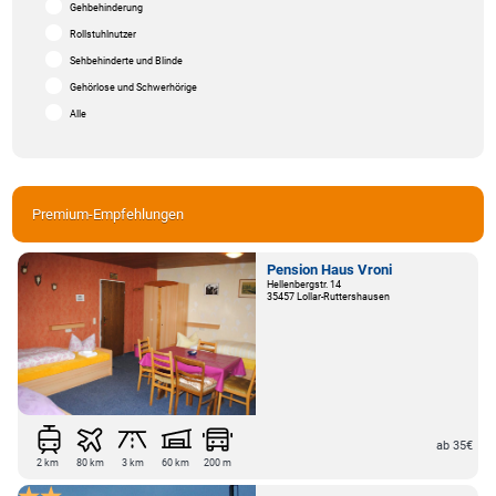
Gehbehinderung
Rollstuhlnutzer
Sehbehinderte und Blinde
Gehörlose und Schwerhörige
Alle
Premium-Empfehlungen
Pension Haus Vroni
Hellenbergstr. 14
35457 Lollar-Ruttershausen
ab 35€
2 km
80 km
3 km
60 km
200 m