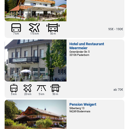
95€ - 190€
7 km
170 km
50 m
Hotel und Restaurant
Meermeier
Ostenländer Str. 5
33106 Paderborn
ab 70€
5 km
20 km
5 km
50 m
Pension Weigert
Silberberg 13
94249 Bodenmais