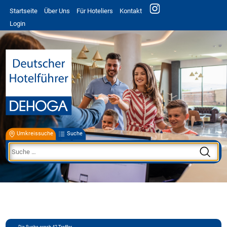
Startseite
Über Uns
Für Hoteliers
Kontakt
Login
Umkreissuche
Suche
Die Suche ergab
42
Treffer