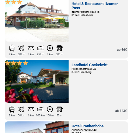
Hotel & Restaurant Itzumer
Pass
Itzumer Hauptstraße 15
31141 Hildesheim
ab 66€
7 km
60 km
4 km
25 km
4 km
500 m
Landhotel Gockelwirt
Pröbstenerstraße 23
87637 Eisenberg
ab 143€
2 km
50 km
6 km
100 km
100 m
50 m
Hotel Frankenhöhe
Ansbacher Straße 40