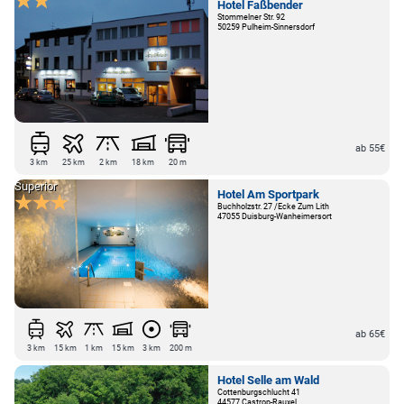
Hotel Faßbender
Stommelner Str. 92
50259 Pulheim-Sinnersdorf
ab 55€
3 km
25 km
2 km
18 km
20 m
Superior
Hotel Am Sportpark
Buchholzstr. 27 /Ecke Zum Lith
47055 Duisburg-Wanheimersort
ab 65€
3 km
15 km
1 km
15 km
3 km
200 m
Hotel Selle am Wald
Cottenburgschlucht 41
44577 Castrop-Rauxel