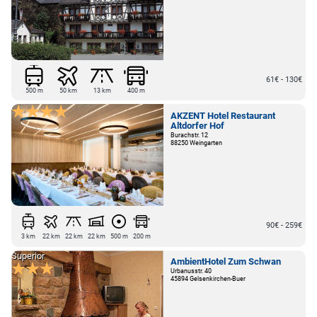
61€ - 130€
500 m
50 km
13 km
400 m
AKZENT Hotel Restaurant
Altdorfer Hof
Burachstr. 12
88250 Weingarten
90€ - 259€
3 km
22 km
22 km
22 km
500 m
200 m
Superior
AmbientHotel Zum Schwan
Urbanusstr. 40
45894 Gelsenkirchen-Buer