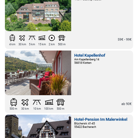
59€ - 99€
4 km
30 km
5 km
15 km
2 km
500 m
Hotel Kapellenhof
Am Kapellenberg 14
56818 Klotten
ab 90€
500 m
30 km
10 km
100 km
500 m
Hotel-Pension Im Malerwinkel
Blücherstr. 41-45
55422 Bacharach