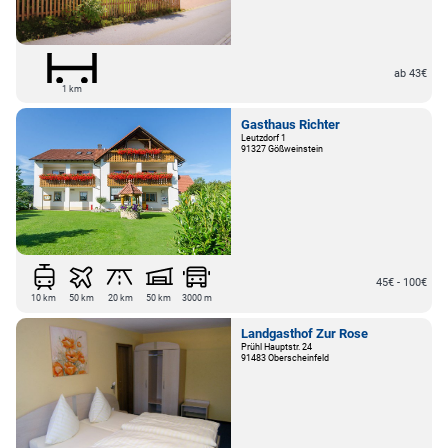
ab 43€
1 km
Gasthaus Richter
Leutzdorf 1
91327 Gößweinstein
45€ - 100€
10 km
50 km
20 km
50 km
3000 m
Landgasthof Zur Rose
Prühl Hauptstr. 24
91483 Oberscheinfeld