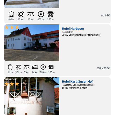
ab 61€
400 m
10 km
10 km
600 m
350 m
Hotel Harbauer
Kanalstr. 2
90592 Schwarzenbruck-Pfeifferhütte
85€ - 220€
1 km
30 km
7 km
14 km
20 km
100 m
Superior
Hotel Karthäuser Hof
Hauptstr./ Ecke Karthäuser Str.1
65439 Flörsheim a. Main