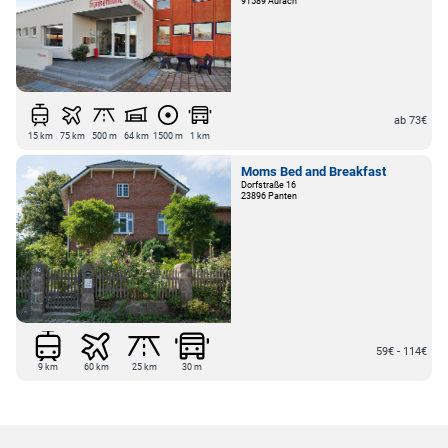
91589 Aurach
ab 73€
15 km
75 km
500 m
64 km
1500 m
1 km
Moms Bed and Breakfast
Dorfstraße 16
23896 Panten
59€ - 114€
9 km
60 km
25 km
30 m