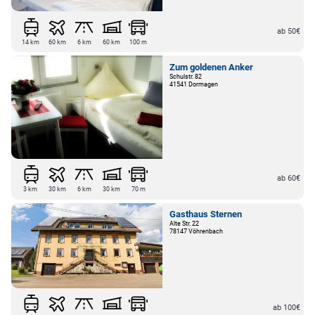
ab 50€
14 km
60 km
6 km
60 km
100 m
Zum goldenen Anker
Schulstr. 82
41541 Dormagen
ab 60€
3 km
30 km
6 km
30 km
70 m
Gasthaus Sternen
Alte Str. 22
78147 Vöhrenbach
ab 100€