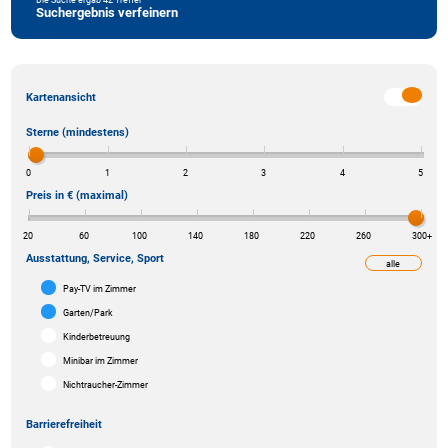
Suchergebnis verfeinern
Kartenansicht
Sterne (mindestens)
0
1
2
3
4
5
Preis in € (maximal)
20
60
100
140
180
220
260
300
+
Ausstattung, Service, Sport
alle
weniger
Pay-TV im Zimmer
Garten/Park
Kinderbetreuung
Minibar im Zimmer
Nichtraucher-Zimmer
Barrierefreiheit