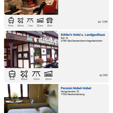
ab 109€
9 km
40 km
1 km
25 km
20 m
Köhler's Hotel u. Landgasthaus
Rük 18
37581 Bad Gandersheim-Altgandersheim
ab 80€
6 km
90 km
10 km
65 km
Pension Nobel-Hobel
Morgenlandstr. 25
17033 Neubrandenburg