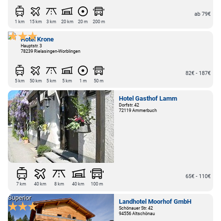
ab 79€
1 km
15 km
3 km
20 km
20 m
200 m
Hotel Krone
Hauptstr. 3
78239 Rielasingen-Worblingen
82€ - 187€
5 km
50 km
5 km
5 km
1 m
50 m
Hotel Gasthof Lamm
Dorfstr. 42
72119 Ammerbuch
65€ - 110€
7 km
40 km
8 km
40 km
100 m
Superior
Landhotel Moorhof GmbH
Schönauer Str. 42
94556 Altschönau