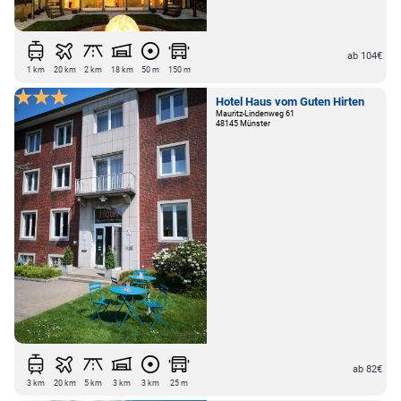
ab 104€
1 km
20 km
2 km
18 km
50 m
150 m
Hotel Haus vom Guten Hirten
Mauritz-Lindenweg 61
48145 Münster
ab 82€
3 km
20 km
5 km
3 km
3 km
25 m