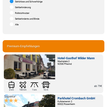
Gehörlose und Schwerhörige
Gehbehinderung
Rollstuhlnutzer
Sehbehinderte und Blinde
Alle
Premium-Empfehlungen
Hotel-Gasthof Wilder Mann
Marktplatz 2
92536 Pfreimd
ab 79€
2 km
100 km
1 km
10 m
Superior
Parkhotel Crombach GmbH
Kufsteinerstr. 2
83022 Rosenheim