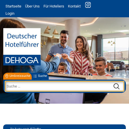
Startseite
Über Uns
Für Hoteliers
Kontakt
Login
Umkreissuche
Suche
Die Suche ergab
45
Treffer