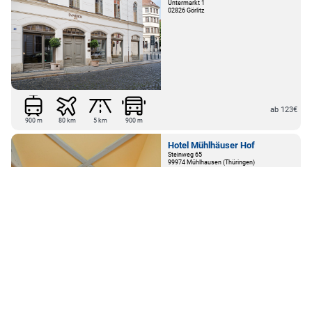
Untermarkt 1
02826 Görlitz
ab 123€
900 m
80 km
5 km
900 m
Hotel Mühlhäuser Hof
Steinweg 65
99974 Mühlhausen (Thüringen)
ab 69€
2 km
60 km
30 km
60 km
100 m
200 m