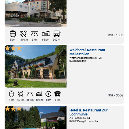
89€ - 185€
5 km
110 km
6 km
65 km
300 m
Waldhotel-Restaurant
Mellestollen
Wittmannsgereutherstr. 105
07318 Saalfeld
95€ - 300€
7 km
60 km
35 km
50 km
5 km
4 km
Hotel u. Restaurant Zur
Lochmühle
Zur Lochmühle 64
09322 Penig OT Tauscha