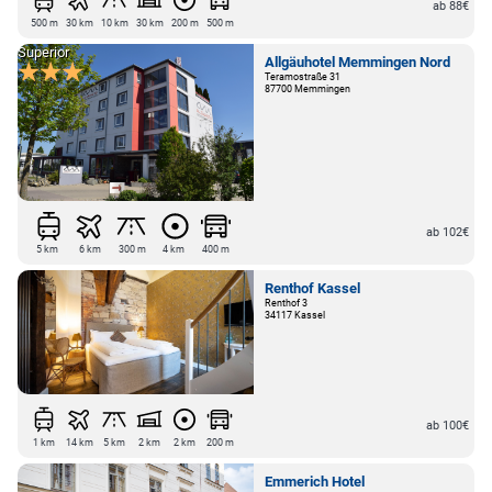
ab 88€
500 m
30 km
10 km
30 km
200 m
500 m
Superior
Allgäuhotel Memmingen Nord
Teramostraße 31
87700 Memmingen
ab 102€
5 km
6 km
300 m
4 km
400 m
Renthof Kassel
Renthof 3
34117 Kassel
ab 100€
1 km
14 km
5 km
2 km
2 km
200 m
Emmerich Hotel