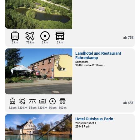
ab 75€
2 km
73 km
2 km
2 km
Landhotel und Restaurant
Fahrenkamp
Sonnenstr. 1
38486 Klötze OT Röwitz
ab 65€
12 km
130 km
35 km
130 km
10 km
100 m
Hotel Gutshaus Parin
Wirtschaftshof 1
23948 Parin