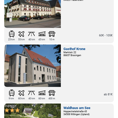
60€ - 105€
25 km
55 km
40 km
45 km
10 m
Gasthof Krone
Marktstr. 22
86657 Bissingen
ab 81€
9 km
60 km
40 km
60 km
400 m
Superior
Waldhaus am See
Hoppecketalstraße 43
34508 Willingen (Upland)