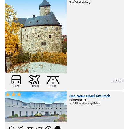
95685 Falkenberg
ab 115€
7 km
150 km
4 km
Das Neue Hotel Am Park
Ruhrstraße 16
58730 Fröndenberg (Ruhr)