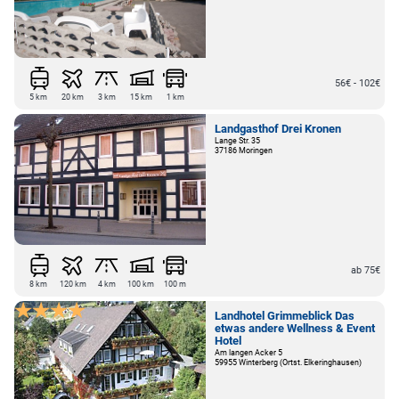
56€ - 102€
5 km
20 km
3 km
15 km
1 km
Landgasthof Drei Kronen
Lange Str. 35
37186 Moringen
ab 75€
8 km
120 km
4 km
100 km
100 m
Landhotel Grimmeblick Das
etwas andere Wellness & Event
Hotel
Am langen Acker 5
59955 Winterberg (Ortst. Elkeringhausen)