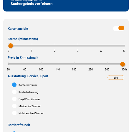
Suchergebnis verfeinern
Kartenansicht
Sterne (mindestens)
0
1
2
3
4
5
Preis in € (maximal)
20
60
100
140
180
220
260
300
+
Ausstattung, Service, Sport
alle
weniger
Konferenzraum
Kinderbetreuung
Pay-TV im Zimmer
Minibar im Zimmer
Nichtraucher-Zimmer
Barrierefreiheit