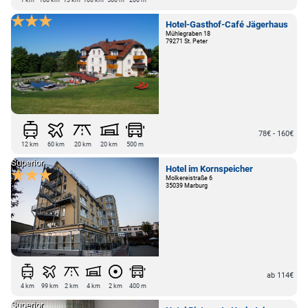
Hotel-Gasthof-Café Jägerhaus
Mühlegraben 18
79271 St. Peter
78€ - 160€
12 km
60 km
20 km
20 km
500 m
Superior
Hotel im Kornspeicher
Molkereistraße 6
35039 Marburg
ab 114€
4 km
99 km
2 km
4 km
2 km
400 m
Superior