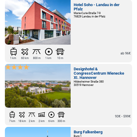
Hotel Soho - Landau in der
Pfalz
Marie-Curie-Straße 7-9
76829 Landau in der Pfalz
ab 96€
1 km
60 km
800 m
1 km
10 m
Designhotel &
CongressCentrum Wienecke
XI. Hannover
Hildesheimer Straße 380
30519 Hannover
93€ - 599€
7 km
18 km
2 km
2 km
6 km
300 m
Burg Falkenberg
Burg 1