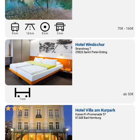
70€ - 160€
9 km
14 km
8 km
3 km
Hotel Windschur
Strandweg 7
25826 Sankt Peter-Ording
ab 50€
1 km
Hotel Villa am Kurpark
Kaiser-Fr.-Promenade 57
61348 Bad Homburg