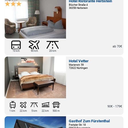
Hotel Ristorante Herbstein
Blücher Straße 4
36358 Herbstein
ab 70€
10 km
90 km
20 km
Hotel Vetter
Marienstr. 59
72622 Nürtingen
90€ - 179€
1 km
22 km
5 km
22 km
500 m
Gasthof Zum Fürstenthal
Freitaler Str. 18
09623 Frauenstein