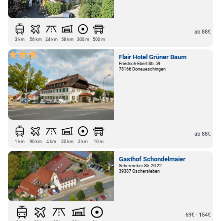
ab 88€
3 km
56 km
24 km
58 km
300 m
500 m
Flair Hotel Grüner Baum
Friedrich-Ebert-Str. 59
78166 Donaueschingen
ab 88€
1 km
90 km
4 km
20 km
2 km
10 m
Gasthof Schondelmaier
Schermcker Str. 20-22
39387 Oschersleben
69€ - 154€