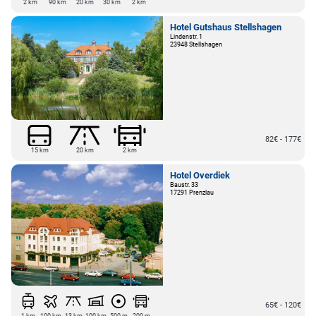
2 km
90 km
20 km
30 km
2 km
Hotel Gutshaus Stellshagen
Lindenstr. 1
23948 Stellshagen
82€ - 177€
15 km
20 km
2 km
Hotel Overdiek
Baustr. 33
17291 Prenzlau
65€ - 120€
1 km
100 km
13 km
100 km
500 m
200 m