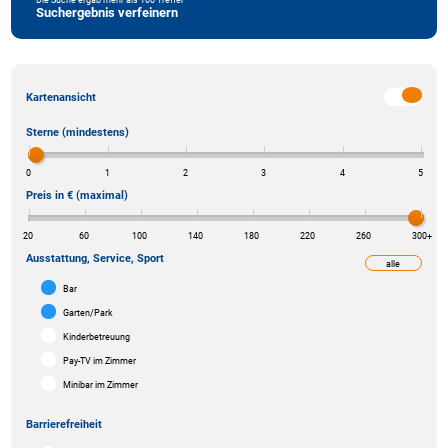
Suchergebnis verfeinern
Kartenansicht
Sterne (mindestens)
0
1
2
3
4
5
Preis in € (maximal)
20
60
100
140
180
220
260
300
+
Ausstattung, Service, Sport
alle
weniger
Bar
Garten/Park
Kinderbetreuung
Pay-TV im Zimmer
Minibar im Zimmer
Barrierefreiheit