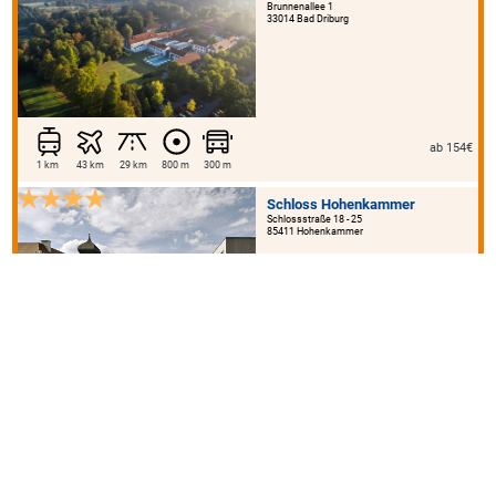
Brunnenallee 1
33014 Bad Driburg
ab 154€
1 km
43 km
29 km
800 m
300 m
Schloss Hohenkammer
Schlossstraße 18 - 25
85411 Hohenkammer
101€ - 300€
6 km
33 km
6 km
45 km
500 m
500 m
Schwitzer`s Hotel am Park
Etzenroter Straße 4
76337 Waldbronn