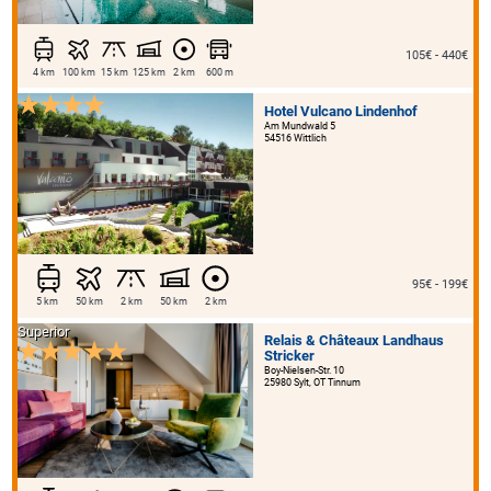
105€ - 440€
4 km
100 km
15 km
125 km
2 km
600 m
Hotel Vulcano Lindenhof
Am Mundwald 5
54516 Wittlich
95€ - 199€
5 km
50 km
2 km
50 km
2 km
Superior
Relais & Châteaux Landhaus
Stricker
Boy-Nielsen-Str. 10
25980 Sylt, OT Tinnum