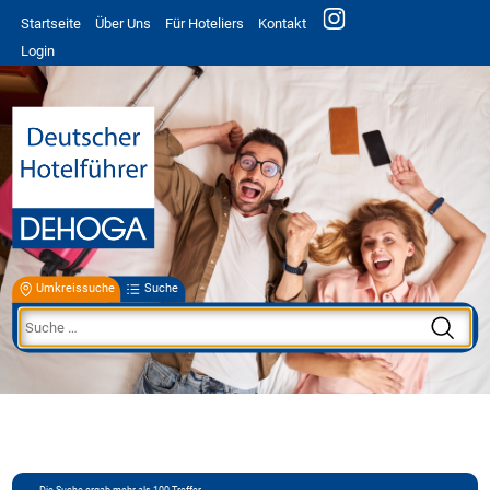
Startseite
Über Uns
Für Hoteliers
Kontakt
Login
Umkreissuche
Suche
Die Suche ergab mehr als 100 Treffer