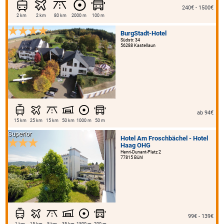
240€ - 1500€
2 km
2 km
80 km
2000 m
100 m
BurgStadt-Hotel
Südstr. 34
56288 Kastellaun
ab 94€
15 km
25 km
15 km
50 km
1000 m
50 m
Superior
Hotel Am Froschbächel - Hotel
Haag OHG
Henri-Dunant-Platz 2
77815 Bühl
99€ - 139€
1 km
15 km
5 km
35 km
1500 m
200 m