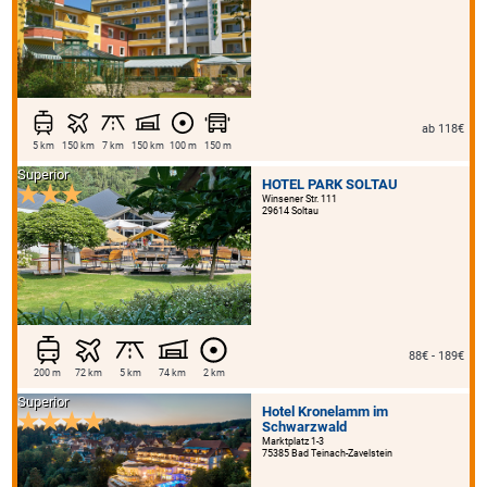
ab 118€
5 km
150 km
7 km
150 km
100 m
150 m
Superior
HOTEL PARK SOLTAU
Winsener Str. 111
29614 Soltau
88€ - 189€
200 m
72 km
5 km
74 km
2 km
Superior
Hotel Kronelamm im
Schwarzwald
Marktplatz 1-3
75385 Bad Teinach-Zavelstein