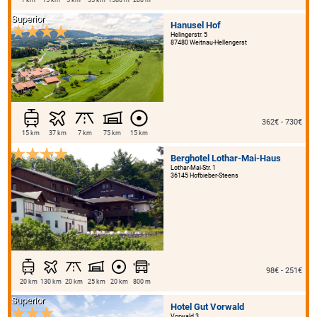
Superior
Hanusel Hof
Helingerstr. 5
87480 Weitnau-Hellengerst
362€ - 730€
15 km
37 km
7 km
75 km
15 km
Berghotel Lothar-Mai-Haus
Lothar-Mai-Str. 1
36145 Hofbieber-Steens
98€ - 251€
20 km
130 km
20 km
25 km
20 km
800 m
Superior
Hotel Gut Vorwald
Vorwald 3