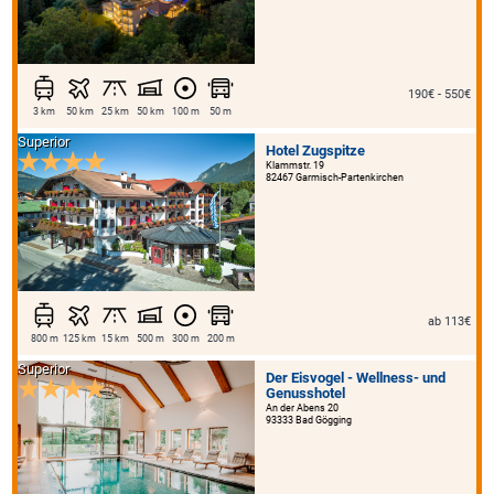
190€ - 550€
3 km
50 km
25 km
50 km
100 m
50 m
Superior
Hotel Zugspitze
Klammstr. 19
82467 Garmisch-Partenkirchen
ab 113€
800 m
125 km
15 km
500 m
300 m
200 m
Superior
Der Eisvogel - Wellness- und
Genusshotel
An der Abens 20
93333 Bad Gögging