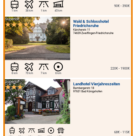
90€ - 390€
1 km
38 km
1 km
45 km
Superior
Wald & Schlosshotel
Friedrichsruhe
Kärcherstr. 11
74639 Zweiflingen-Friedrichsruhe
220€ - 1900€
6 km
70 km
7 km
6 km
Superior
Landhotel Vierjahreszeiten
Bambergerstr. 18
97631 Bad Königshofen
68€ - 115€