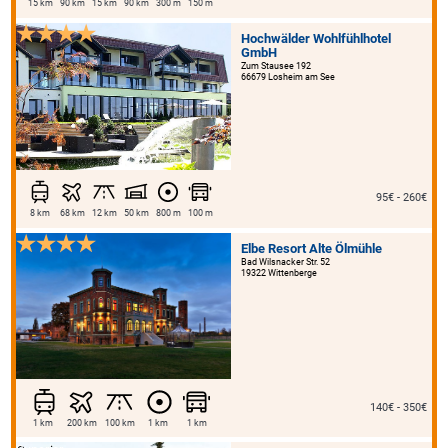
15 km
90 km
15 km
90 km
300 m
150 m
Hochwälder Wohlfühlhotel
GmbH
Zum Stausee 192
66679 Losheim am See
95€ - 260€
8 km
68 km
12 km
50 km
800 m
100 m
Elbe Resort Alte Ölmühle
Bad Wilsnacker Str. 52
19322 Wittenberge
140€ - 350€
1 km
200 km
100 km
1 km
1 km