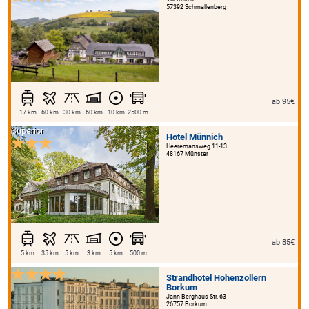
57392 Schmallenberg
ab 95€
17 km
60 km
30 km
60 km
10 km
2500 m
Superior
Hotel Münnich
Heeremansweg 11-13
48167 Münster
ab 85€
5 km
35 km
5 km
3 km
5 km
500 m
Strandhotel Hohenzollern
Borkum
Jann-Berghaus-Str. 63
26757 Borkum