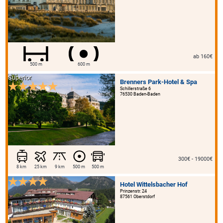
ab 160€
500 m
600 m
Superior
Brenners Park-Hotel & Spa
Schillerstraße 6
76530 Baden-Baden
300€ - 19000€
8 km
25 km
9 km
500 m
500 m
Hotel Wittelsbacher Hof
Prinzenstr. 24
87561 Oberstdorf