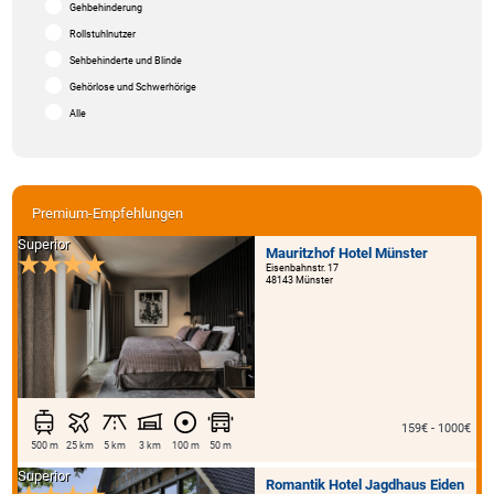
Gehbehinderung
Rollstuhlnutzer
Sehbehinderte und Blinde
Gehörlose und Schwerhörige
Alle
Premium-Empfehlungen
Superior
Mauritzhof Hotel Münster
Eisenbahnstr. 17
48143 Münster
159€ - 1000€
500 m
25 km
5 km
3 km
100 m
50 m
Superior
Romantik Hotel Jagdhaus Eiden