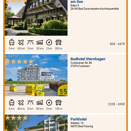
am See
Eiden 9
26160 Bad Zwischenahn-Aschhauserfeld
80€ - 647€
3 km
65 km
5 km
53 km
2 km
300 m
Superior
Badhotel Sternhagen
Cuxhavener Str. 86
27476 Cuxhaven
225€ - 695€
6 km
80 km
8 km
80 km
5 km
100 m
Parkhotel
Waldstr. 16
94072 Bad Füssing