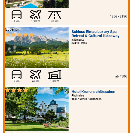
125€ - 215€
1 km
120 km
35 km
Superior
Schloss Elmau Luxury Spa
Retreat & Cultural Hideaway
In Elmau 2
82493 Elmau
ab 430€
7 km
40 km
100 km
Hotel Kronenschlösschen
Rheinallee
65347 Eltville-Hattenheim