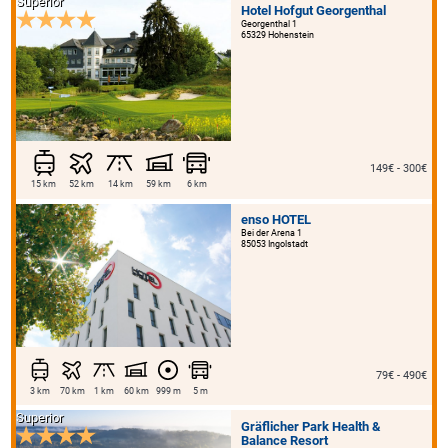
Superior
Hotel Hofgut Georgenthal
Georgenthal 1
65329 Hohenstein
149€ - 300€
15 km
52 km
14 km
59 km
6 km
enso HOTEL
Bei der Arena 1
85053 Ingolstadt
79€ - 490€
3 km
70 km
1 km
60 km
999 m
5 m
Superior
Gräflicher Park Health &
Balance Resort