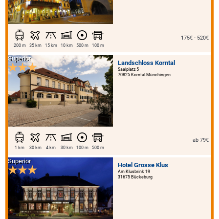
175€ - 520€
200 m
35 km
15 km
10 km
500 m
100 m
Superior
Landschloss Korntal
Saalplatz 5
70825 Korntal-Münchingen
ab 79€
1 km
30 km
4 km
30 km
100 m
500 m
Superior
Hotel Grosse Klus
Am Klusbrink 19
31675 Bückeburg