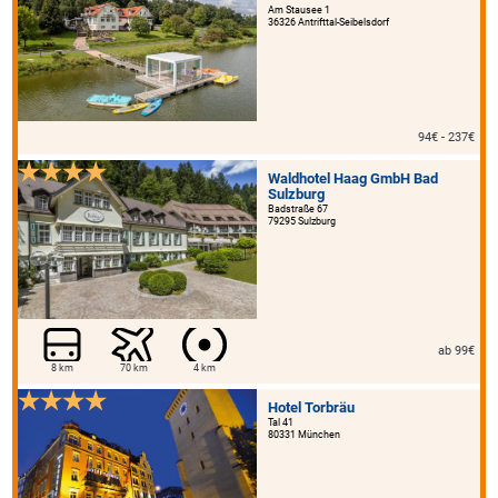
Am Stausee 1
36326 Antrifttal-Seibelsdorf
94€ - 237€
Waldhotel Haag GmbH Bad
Sulzburg
Badstraße 67
79295 Sulzburg
ab 99€
8 km
70 km
4 km
Hotel Torbräu
Tal 41
80331 München