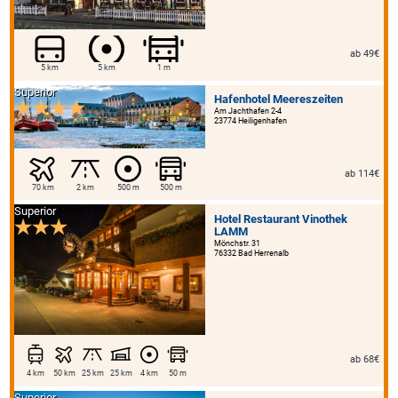
ab 49€
5 km
5 km
1 m
Superior
Hafenhotel Meereszeiten
Am Jachthafen 2-4
23774 Heiligenhafen
ab 114€
70 km
2 km
500 m
500 m
Superior
Hotel Restaurant Vinothek
LAMM
Mönchstr. 31
76332 Bad Herrenalb
ab 68€
4 km
50 km
25 km
25 km
4 km
50 m
Superior