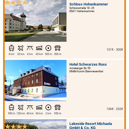
Schloss Hohenkammer
Schlossstraße 18 - 25
85411 Hohenkammer
101€ - 300€
6 km
33 km
6 km
45 km
500 m
500 m
Hotel Schwarzes Ross
Annaberger Str. 55
09484 Kurort Oberwiesenthal
106€ - 202€
950 m
128 km
40 km
60 km
2 km
950 m
Superior
Lakeside Resort Michaela
GmbH & Co. KG