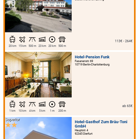
113€ - 264€
20 km
15 km
500 m
23 km
20 km
500 m
Hotel-Pension Funk
Fasanenstr. 69
10719 Berlin-Charlottenburg
ab 65€
1 km
10 km
4 km
5 km
1 m
200 m
Superior
Hotel-Gasthof Zum Bräu-Toni
GmbH
Hauptstr. 4
92345 Dietfurt