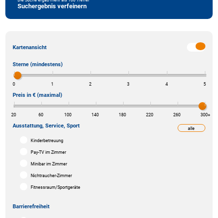
Suchergebnis verfeinern
Kartenansicht
Sterne (mindestens)
0
1
2
3
4
5
Preis in € (maximal)
20
60
100
140
180
220
260
300
+
Ausstattung, Service, Sport
alle
weniger
Kinderbetreuung
Pay-TV im Zimmer
Minibar im Zimmer
Nichtraucher-Zimmer
Fitnessraum/Sportgeräte
Barrierefreiheit