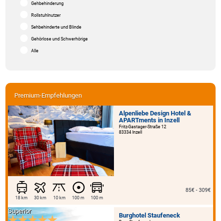
Gehbehinderung
Rollstuhlnutzer
Sehbehinderte und Blinde
Gehörlose und Schwerhörige
Alle
Premium-Empfehlungen
Alpenliebe Design Hotel &
APARTments in Inzell
Fritz-Gastager-Straße 12
83334 Inzell
85€ - 309€
18 km
30 km
10 km
100 m
100 m
Superior
Burghotel Staufeneck