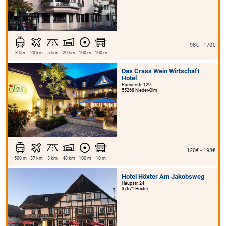
98€ - 170€
3 km
20 km
5 km
20 km
100 m
100 m
Das Crass Wein Wirtschaft
Hotel
Pariserstr. 129
55268 Nieder-Olm
120€ - 198€
500 m
37 km
3 km
48 km
100 m
10 m
Hotel Höxter Am Jakobsweg
Haupstr. 24
37671 Höxter