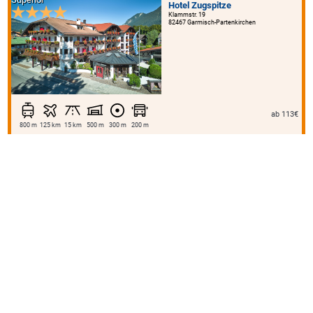
Hotel Zugspitze
Klammstr. 19
82467 Garmisch-Partenkirchen
ab 113€
800 m
125 km
15 km
500 m
300 m
200 m
Hotel Restaurant Rosengarten
Muhlystr. 3
34613 Schwalmstadt-Ziegenhain