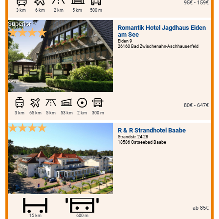
95€ - 159€
3 km
6 km
2 km
5 km
500 m
Superior
Romantik Hotel Jagdhaus Eiden
am See
Eiden 9
26160 Bad Zwischenahn-Aschhauserfeld
80€ - 647€
3 km
65 km
5 km
53 km
2 km
300 m
R & R Strandhotel Baabe
Strandstr. 24-28
18586 Ostseebad Baabe
ab 85€
15 km
600 m