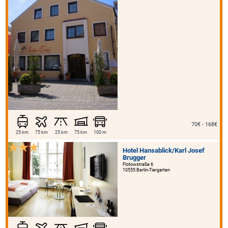
70€ - 168€
25 km
75 km
25 km
75 km
100 m
Hotel Hansablick/Karl Josef
Brugger
Flotowstraße 6
10555 Berlin-Tiergarten