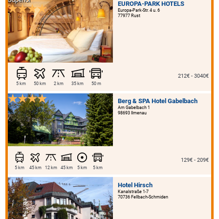
EUROPA-PARK HOTELS
Europa-Park-Str. 4 u. 6
77977 Rust
212€ - 3040€
5 km
50 km
2 km
35 km
50 m
Berg & SPA Hotel Gabelbach
Am Gabelbach 1
98693 Ilmenau
129€ - 209€
5 km
45 km
12 km
45 km
5 km
5 km
Hotel Hirsch
Kanalstraße 1-7
70736 Fellbach-Schmiden