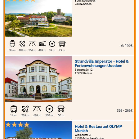
Burg Staufeneck
73084 Salach
ab 155€
3 km
40 km
25 km
40 km
3 km
2 km
Strandvilla Imperator - Hotel &
Ferienwohnungen Usedom
Bergstraße 12
17429 Bansin
52€ - 266€
1 km
20 km
60 km
500 m
50 m
Hotel & Restaurant OLYMP
Munich
Wielandstr. 3
85386 München-Eching