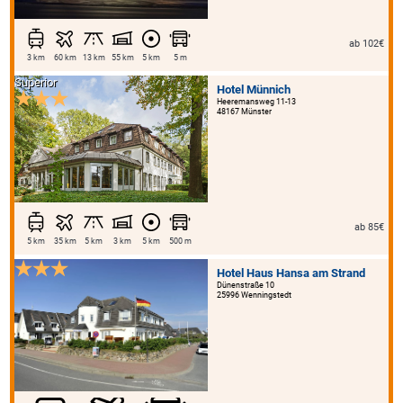
ab 102€
3 km
60 km
13 km
55 km
5 km
5 m
Superior
Hotel Münnich
Heeremansweg 11-13
48167 Münster
ab 85€
5 km
35 km
5 km
3 km
5 km
500 m
Hotel Haus Hansa am Strand
Dünenstraße 10
25996 Wenningstedt