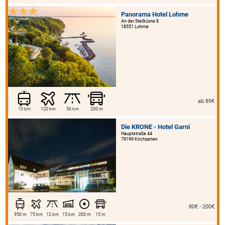
Panorama Hotel Lohme
An der Steilküste 8
18551 Lohme
ab 89€
10 km
120 km
56 km
200 m
Die KRONE - Hotel Garni
Hauptstraße 44
79199 Kirchzarten
80€ - 200€
950 m
75 km
12 km
15 km
200 m
15 m