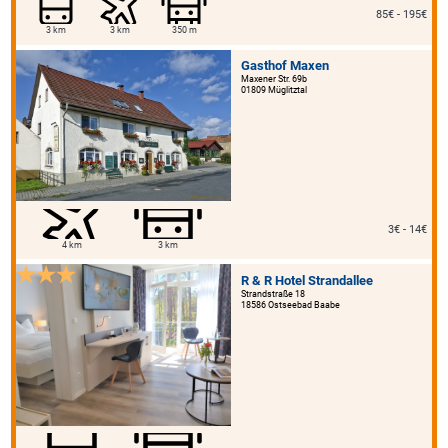
85€ - 195€
3 km
3 km
350 m
Gasthof Maxen
Maxener Str. 69b
01809 Müglitztal
3€ - 14€
4 km
3 km
R & R Hotel Strandallee
Strandstraße 18
18586 Ostseebad Baabe