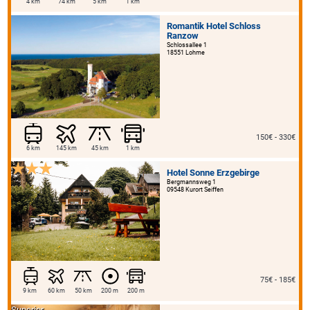
4 km
74 km
5 km
1 km
Romantik Hotel Schloss
Ranzow
Schlossallee 1
18551 Lohme
150€ - 330€
6 km
145 km
45 km
1 km
Hotel Sonne Erzgebirge
Bergmannsweg 1
09548 Kurort Seiffen
75€ - 185€
9 km
60 km
50 km
200 m
200 m
Superior