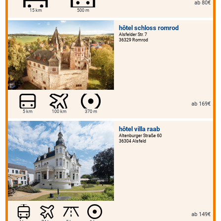
ab 80€
15 km
500 m
hôtel schloss romrod
Alsfelder Str. 7
36329 Romrod
ab 169€
5 km
100 km
370 m
hôtel villa raab
Altenburger Straße 60
36304 Alsfeld
ab 149€