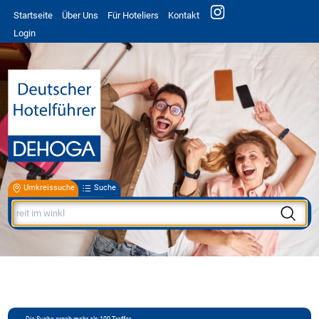
Startseite
Über Uns
Für Hoteliers
Kontakt
Login
Umkreissuche
Suche
Die Suche ergab mehr als 100 Treffer