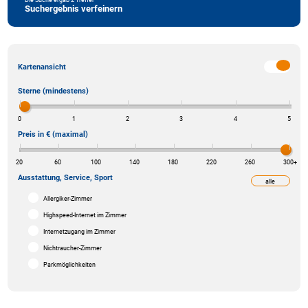
Suchergebnis verfeinern
Kartenansicht
Sterne (mindestens)
0
1
2
3
4
5
Preis in € (maximal)
20
60
100
140
180
220
260
300
+
Ausstattung, Service, Sport
alle
weniger
Allergiker-Zimmer
Highspeed-Internet im Zimmer
Internetzugang im Zimmer
Nichtraucher-Zimmer
Parkmöglichkeiten