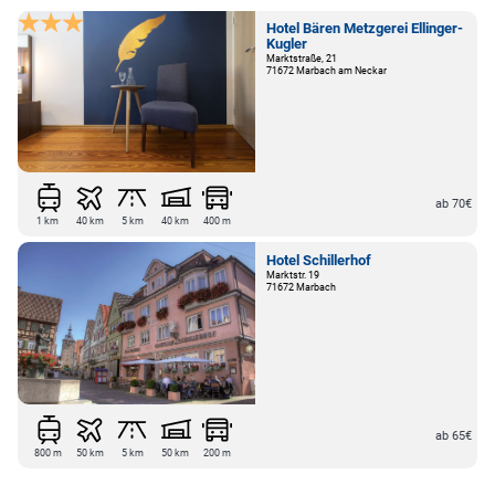
Hotel Bären Metzgerei Ellinger-
Kugler
Marktstraße, 21
71672 Marbach am Neckar
ab 70€
1 km
40 km
5 km
40 km
400 m
Hotel Schillerhof
Marktstr. 19
71672 Marbach
ab 65€
800 m
50 km
5 km
50 km
200 m