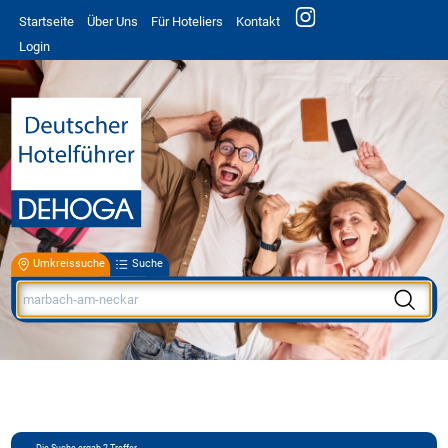
Startseite
Über Uns
Für Hoteliers
Kontakt
Login
Umkreissuche
Suche
Die Suche ergab
2
Treffer