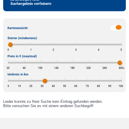
Suchergebnis verfeinern
Kartenansicht
Sterne (mindestens)
0
1
2
3
4
5
Preis in € (maximal)
20
60
100
140
180
220
260
300
+
Umkreis in km
5
15
25
35
45
55
65
75
85
95
100
Leider konnte zu Ihrer Suche kein Eintrag gefunden werden.
Bitte versuchen Sie es mit einem anderen Suchbegriff