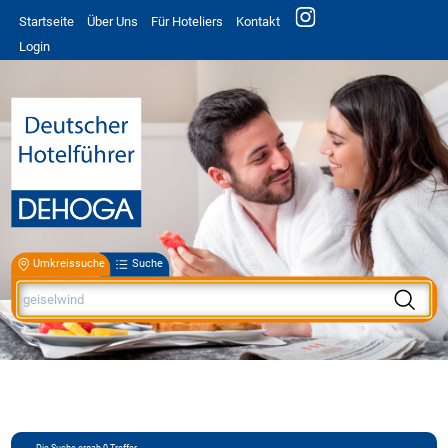
Startseite
Über Uns
Für Hoteliers
Kontakt
Login
Umkreissuche
Suche
Die Suche ergab
0
Treffer