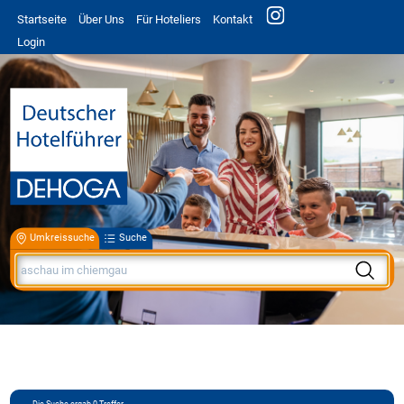
Startseite
Über Uns
Für Hoteliers
Kontakt
Login
Umkreissuche
Suche
Die Suche ergab
0
Treffer