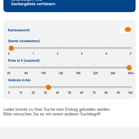
Suchergebnis verfeinern
Kartenansicht
Sterne (mindestens)
0
1
2
3
4
5
Preis in € (maximal)
20
60
100
140
180
220
260
300
+
Umkreis in km
5
15
25
35
45
55
65
75
85
95
100
Leider konnte zu Ihrer Suche kein Eintrag gefunden werden.
Bitte versuchen Sie es mit einem anderen Suchbegriff