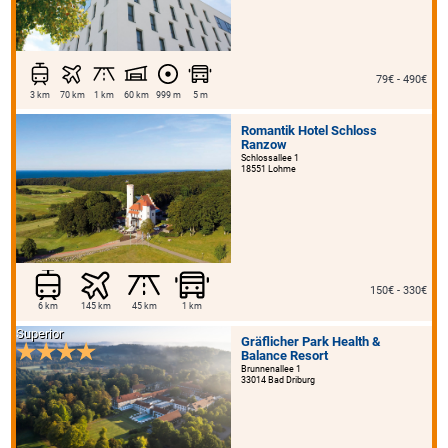
79€ - 490€
3 km
70 km
1 km
60 km
999 m
5 m
Romantik Hotel Schloss
Ranzow
Schlossallee 1
18551 Lohme
150€ - 330€
6 km
145 km
45 km
1 km
Superior
Gräflicher Park Health &
Balance Resort
Brunnenallee 1
33014 Bad Driburg