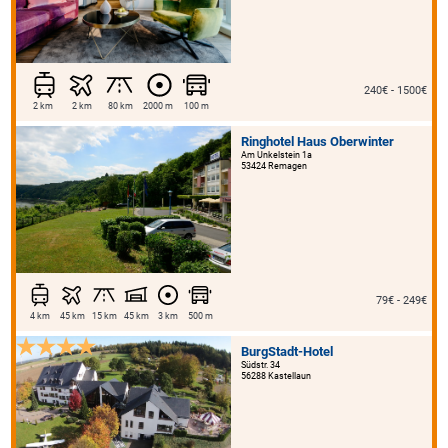
240€ - 1500€
2 km
2 km
80 km
2000 m
100 m
Ringhotel Haus Oberwinter
Am Unkelstein 1a
53424 Remagen
79€ - 249€
4 km
45 km
15 km
45 km
3 km
500 m
BurgStadt-Hotel
Südstr. 34
56288 Kastellaun