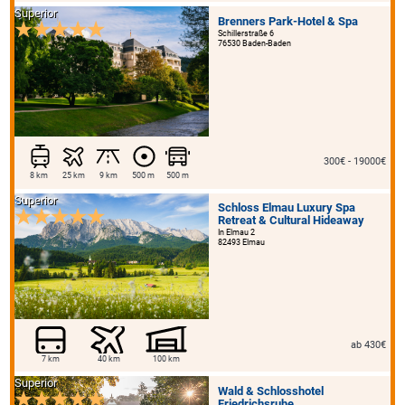
Superior
Brenners Park-Hotel & Spa
Schillerstraße 6
76530 Baden-Baden
300€ - 19000€
8 km
25 km
9 km
500 m
500 m
Superior
Schloss Elmau Luxury Spa
Retreat & Cultural Hideaway
In Elmau 2
82493 Elmau
ab 430€
7 km
40 km
100 km
Superior
Wald & Schlosshotel
Friedrichsruhe