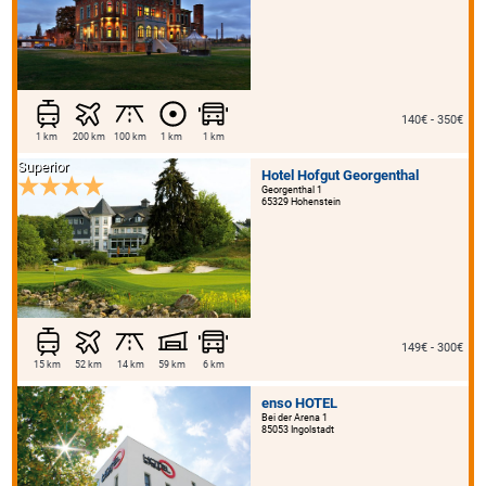
140€ - 350€
1 km
200 km
100 km
1 km
1 km
Superior
Hotel Hofgut Georgenthal
Georgenthal 1
65329 Hohenstein
149€ - 300€
15 km
52 km
14 km
59 km
6 km
enso HOTEL
Bei der Arena 1
85053 Ingolstadt