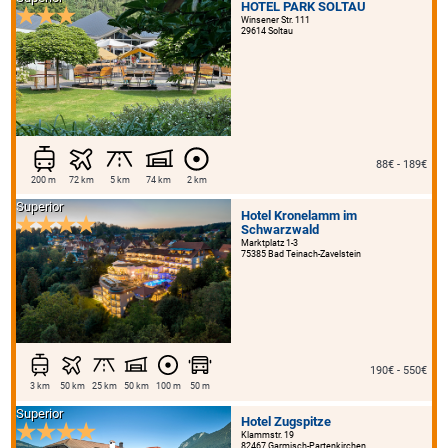
HOTEL PARK SOLTAU
Winsener Str. 111
29614 Soltau
88€ - 189€
200 m
72 km
5 km
74 km
2 km
Superior
Hotel Kronelamm im
Schwarzwald
Marktplatz 1-3
75385 Bad Teinach-Zavelstein
190€ - 550€
3 km
50 km
25 km
50 km
100 m
50 m
Superior
Hotel Zugspitze
Klammstr. 19
82467 Garmisch-Partenkirchen