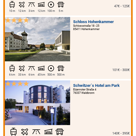
47€ - 125€
10 m
12 km
3 km
12 km
100 m
5 m
Schloss Hohenkammer
Schlossstraße 18 - 25
85411 Hohenkammer
101€ - 300€
6 km
33 km
6 km
45 km
500 m
500 m
Schwitzer`s Hotel am Park
Etzenroter Straße 4
76337 Waldbronn
140€ - 395€