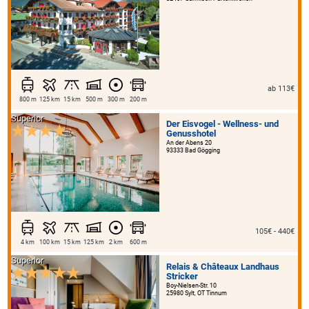
ab 113€
800 m
125 km
15 km
500 m
300 m
200 m
Superior
Der Eisvogel - Wellness- und
Genusshotel
An der Abens 20
93333 Bad Gögging
105€ - 440€
4 km
100 km
15 km
125 km
2 km
600 m
Superior
Relais & Châteaux Landhaus
Stricker
Boy-Nielsen-Str. 10
25980 Sylt, OT Tinnum