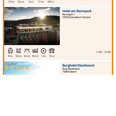
15 km
33 km
5 km
17 km
200 m
Hotel am Remspark
Remspark 1
73525 Schwäbisch Gmünd
115€ - 215€
50 m
56 km
30 km
56 km
1 km
50 m
Superior
Burghotel Staufeneck
Burg Staufeneck
73084 Salach
ab 155€
3 km
40 km
25 km
40 km
3 km
2 km