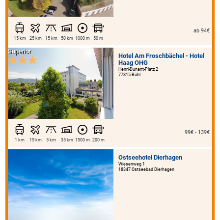
ab 94€
15 km
25 km
15 km
50 km
1000 m
50 m
Superior
Hotel Am Froschbächel - Hotel
Haag OHG
Henri-Dunant-Platz 2
77815 Bühl
99€ - 139€
1 km
15 km
5 km
35 km
1500 m
200 m
Ostseehotel Dierhagen
Wiesenweg 1
18347 Ostseebad Dierhagen