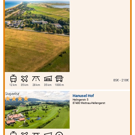
85€ - 218€
12 km
35 km
28 km
35 km
1000 m
Superior
Hanusel Hof
Helingerstr. 5
87480 Weitnau-Hellengerst