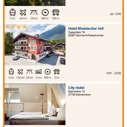
ab 154€
1 km
43 km
29 km
800 m
300 m
Hotel Rheinischer Hof
Zugspitzstr. 76
82467 Garmisch-Partenkirchen
69€ - 250€
3 km
120 km
20 km
2 km
900 m
10 m
City Hotel
Bahnhofstr. 16
27749 Delmenhorst