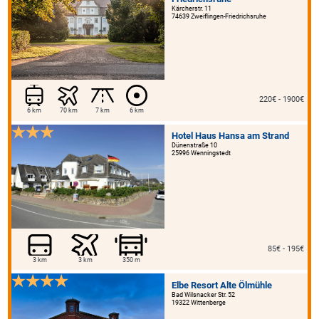
Kärcherstr. 11
74639 Zweiflingen-Friedrichsruhe
220€ - 1900€
6 km
70 km
7 km
6 km
Hotel Haus Hansa am Strand
Dünenstraße 10
25996 Wenningstedt
85€ - 195€
3 km
3 km
350 m
Elbe Resort Alte Ölmühle
Bad Wilsnacker Str. 52
19322 Wittenberge