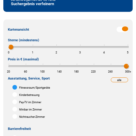
Suchergebnis verfeinern
Kartenansicht
Sterne (mindestens)
0
1
2
3
4
5
Preis in € (maximal)
20
60
100
140
180
220
260
300
+
Ausstattung, Service, Sport
alle
weniger
Fitnessraum/Sportgeräte
Kinderbetreuung
Pay-TV im Zimmer
Minibar im Zimmer
Nichtraucher-Zimmer
Barrierefreiheit