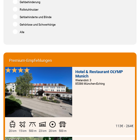
Gehbehinderung
Rollstuhlnutzer
Sehbehinderte und Blinde
Gehörlose und Schwerhörige
Alle
Premium-Empfehlungen
Hotel & Restaurant OLYMP
Munich
Wielandstr. 3
85386 München-Eching
113€ - 264€
20 km
15 km
500 m
23 km
20 km
500 m
Superior