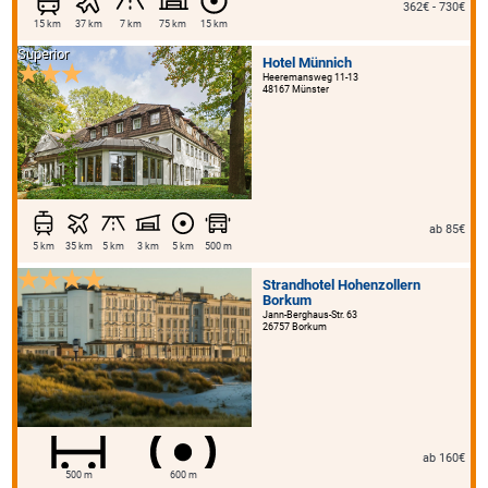
362€ - 730€
15 km
37 km
7 km
75 km
15 km
Superior
Hotel Münnich
Heeremansweg 11-13
48167 Münster
ab 85€
5 km
35 km
5 km
3 km
5 km
500 m
Strandhotel Hohenzollern
Borkum
Jann-Berghaus-Str. 63
26757 Borkum
ab 160€
500 m
600 m