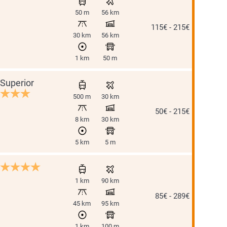
50 m
56 km
115€ - 215€
30 km
56 km
1 km
50 m
Superior
500 m
30 km
50€ - 215€
8 km
30 km
5 km
5 m
1 km
90 km
85€ - 289€
45 km
95 km
1 km
100 m