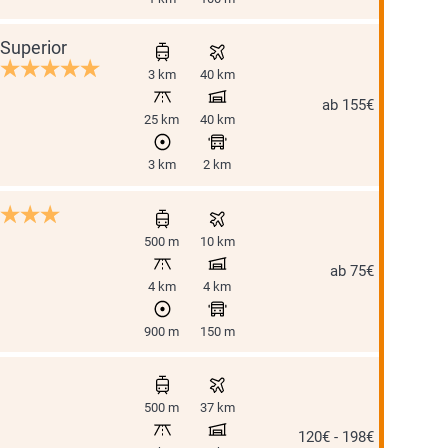
Superior
3 km
40 km
ab 155€
25 km
40 km
3 km
2 km
500 m
10 km
ab 75€
4 km
4 km
900 m
150 m
500 m
37 km
120€ - 198€