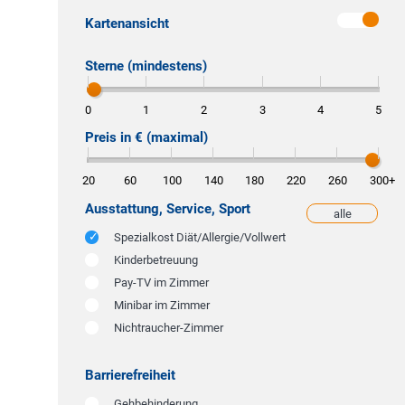
Kartenansicht
Sterne (mindestens)
0
1
2
3
4
5
Preis in € (maximal)
20
60
100
140
180
220
260
300
+
Ausstattung, Service, Sport
alle
weniger
Spezialkost Diät/Allergie/Vollwert
Kinderbetreuung
Pay-TV im Zimmer
Minibar im Zimmer
Nichtraucher-Zimmer
Barrierefreiheit
Gehbehinderung