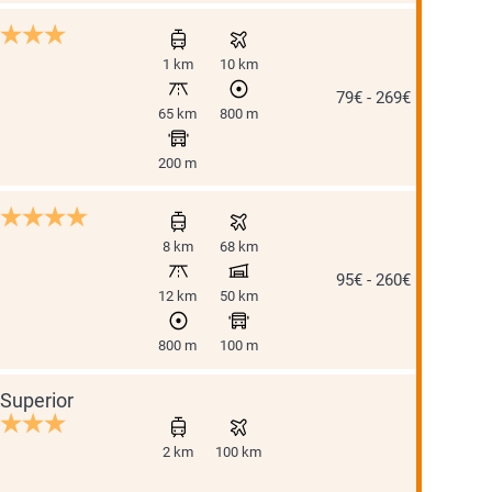
1 km
10 km
79€ - 269€
65 km
800 m
200 m
8 km
68 km
95€ - 260€
12 km
50 km
800 m
100 m
Superior
2 km
100 km