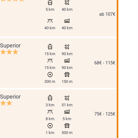
5 km
40 km
ab 107€
40 km
40 km
Superior
15 km
90 km
68€ - 115€
15 km
90 km
300 m
150 m
Superior
3 km
51 km
75€ - 125€
8 km
5 km
1 km
500 m