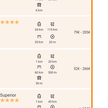
6 km
34 km
115 km
79€ - 205€
29 km
20 m
1 km
20 km
52€ - 266€
60 km
500 m
50 m
Superior
1 km
43 km