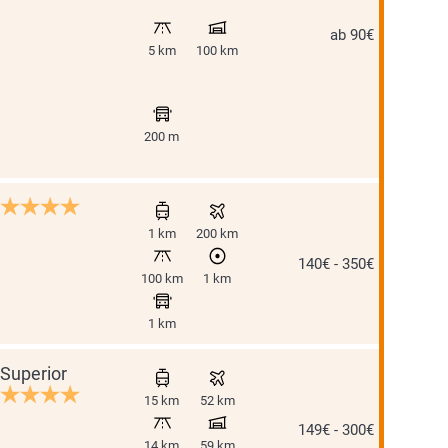
ab 90€
5 km
100 km
200 m
1 km
200 km
140€ - 350€
100 km
1 km
1 km
Superior
15 km
52 km
149€ - 300€
14 km
59 km