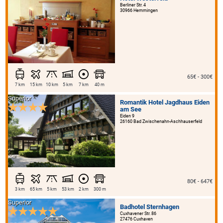
Berliner Str. 4
30966 Hemmingen
65€ - 300€
7 km
15 km
10 km
5 km
7 km
40 m
Superior
Romantik Hotel Jagdhaus Eiden
am See
Eiden 9
26160 Bad Zwischenahn-Aschhauserfeld
80€ - 647€
3 km
65 km
5 km
53 km
2 km
300 m
Superior
Badhotel Sternhagen
Cuxhavener Str. 86
27476 Cuxhaven