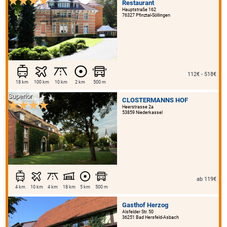
Restaurant
Hauptstraße 162
76327 Pfinztal-Söllingen
112€ - 518€
18 km
100 km
10 km
2 km
500 m
Superior
CLOSTERMANNS HOF
Heerstrasse 2a
53859 Niederkassel
ab 119€
4 km
10 km
4 km
18 km
5 km
500 m
Gasthof Herzog
Alsfelder Str. 50
36251 Bad Hersfeld-Asbach