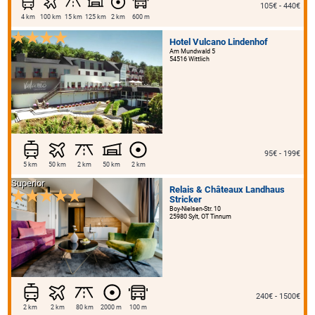
105€ - 440€
4 km
100 km
15 km
125 km
2 km
600 m
Hotel Vulcano Lindenhof
Am Mundwald 5
54516 Wittlich
95€ - 199€
5 km
50 km
2 km
50 km
2 km
Superior
Relais & Châteaux Landhaus
Stricker
Boy-Nielsen-Str. 10
25980 Sylt, OT Tinnum
240€ - 1500€
2 km
2 km
80 km
2000 m
100 m