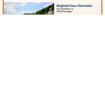
Ringhotel Haus Oberwinter
Am Unkelstein 1a
53424 Remagen
79€ - 249€
4 km
45 km
15 km
45 km
3 km
500 m
BurgStadt-Hotel
Südstr. 34
56288 Kastellaun
ab 94€
15 km
25 km
15 km
50 km
1000 m
50 m
Superior
Hotel Am Froschbächel - Hotel