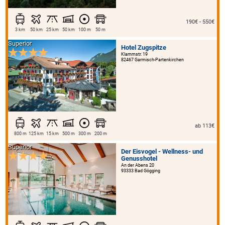
190€ - 550€
3 km
50 km
25 km
50 km
100 m
50 m
Superior
Hotel Zugspitze
Klammstr. 19
82467 Garmisch-Partenkirchen
ab 113€
800 m
125 km
15 km
500 m
300 m
200 m
Superior
Der Eisvogel - Wellness- und
Genusshotel
An der Abens 20
93333 Bad Gögging