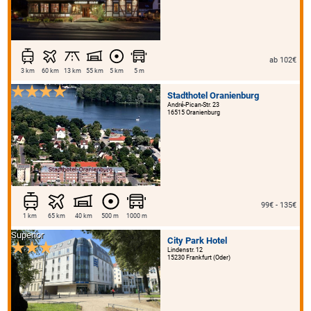
ab 102€
3 km
60 km
13 km
55 km
5 km
5 m
Stadthotel Oranienburg
André-Pican-Str. 23
16515 Oranienburg
99€ - 135€
1 km
65 km
40 km
500 m
1000 m
Superior
City Park Hotel
Lindenstr. 12
15230 Frankfurt (Oder)