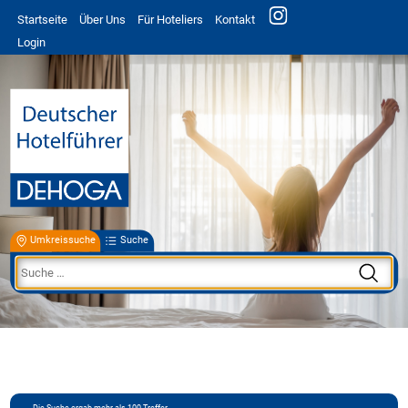
Startseite
Über Uns
Für Hoteliers
Kontakt
Login
Umkreissuche
Suche
Die Suche ergab mehr als 100 Treffer