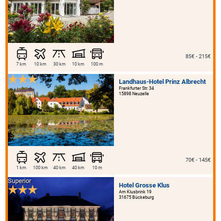
85€ - 215€
7 km
10 km
30 km
10 km
100 m
Landhaus-Hotel Prinz Albrecht
Frankfurter Str. 34
15898 Neuzelle
70€ - 145€
1 km
100 km
40 km
40 km
10 m
Superior
Hotel Grosse Klus
Am Klusbrink 19
31675 Bückeburg