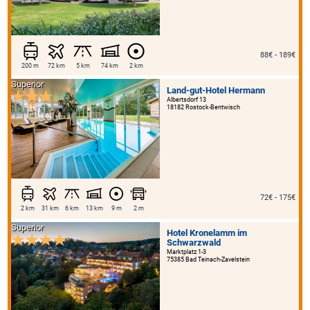
88€ - 189€
200 m
72 km
5 km
74 km
2 km
Superior
Land-gut-Hotel Hermann
Albertsdorf 13
18182 Rostock-Bentwisch
72€ - 175€
2 km
31 km
6 km
13 km
9 m
2 m
Superior
Hotel Kronelamm im
Schwarzwald
Marktplatz 1-3
75385 Bad Teinach-Zavelstein