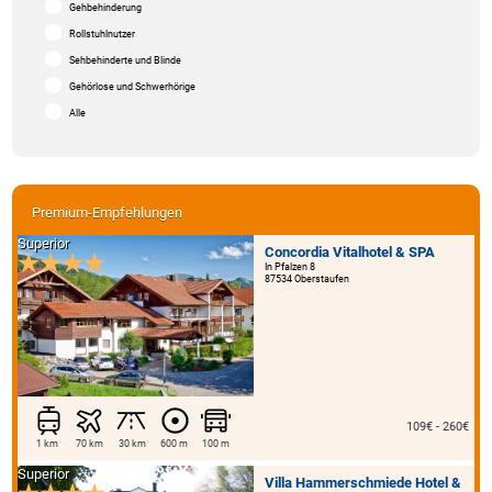
Gehbehinderung
Rollstuhlnutzer
Sehbehinderte und Blinde
Gehörlose und Schwerhörige
Alle
Premium-Empfehlungen
Superior
Concordia Vitalhotel & SPA
In Pfalzen 8
87534 Oberstaufen
109€ - 260€
1 km
70 km
30 km
600 m
100 m
Superior
Villa Hammerschmiede Hotel &