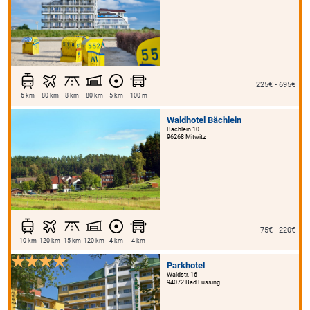
225€ - 695€
6 km
80 km
8 km
80 km
5 km
100 m
Waldhotel Bächlein
Bächlein 10
96268 Mitwitz
75€ - 220€
10 km
120 km
15 km
120 km
4 km
4 km
Parkhotel
Waldstr. 16
94072 Bad Füssing