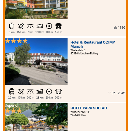
ab 118€
5 km
150 km
7 km
150 km
100 m
150 m
Hotel & Restaurant OLYMP
Munich
Wielandstr. 3
85386 München-Eching
113€ - 264€
20 km
15 km
500 m
23 km
20 km
500 m
Superior
HOTEL PARK SOLTAU
Winsener Str. 111
29614 Soltau