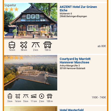
Superior
AKZENT Hotel Zur Grünen
Eiche
Mühlenstr. 6
29646 Behringen-Bispingen
ab 80€
14 km
58 km
2 km
100 m
Courtyard by Marriott
Hannover Maschsee
Arthur-Menge-Ufer 3
30169 Hannover-Südstadt
195€ - 745€
3 km
14 km
5 km
11 km
2 km
100 m
Hotel Westerfeld