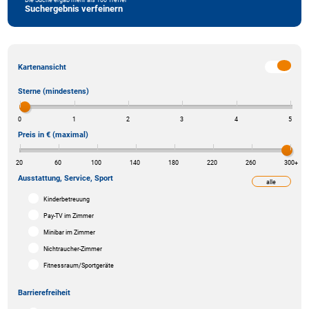
Suchergebnis verfeinern
Kartenansicht
Sterne (mindestens)
0
1
2
3
4
5
Preis in € (maximal)
20
60
100
140
180
220
260
300
+
Ausstattung, Service, Sport
alle
weniger
Kinderbetreuung
Pay-TV im Zimmer
Minibar im Zimmer
Nichtraucher-Zimmer
Fitnessraum/Sportgeräte
Barrierefreiheit