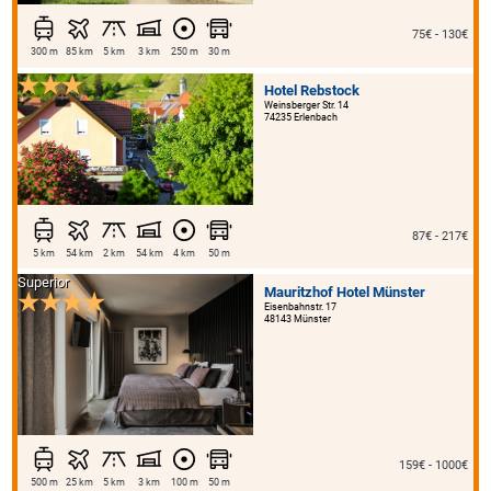
75€ - 130€
300 m
85 km
5 km
3 km
250 m
30 m
Hotel Rebstock
Weinsberger Str. 14
74235 Erlenbach
87€ - 217€
5 km
54 km
2 km
54 km
4 km
50 m
Superior
Mauritzhof Hotel Münster
Eisenbahnstr. 17
48143 Münster
159€ - 1000€
500 m
25 km
5 km
3 km
100 m
50 m