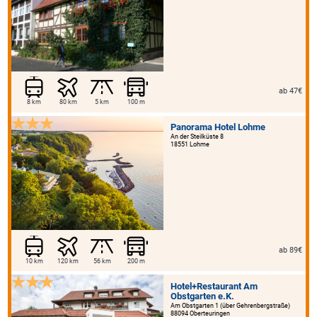
ab 47€
8 km
80 km
5 km
100 m
Panorama Hotel Lohme
An der Steilküste 8
18551 Lohme
ab 89€
10 km
120 km
56 km
200 m
Hotel+Restaurant Am
Obstgarten e.K.
Am Obstgarten 1 (über Gehrenbergstraße)
88094 Oberteuringen