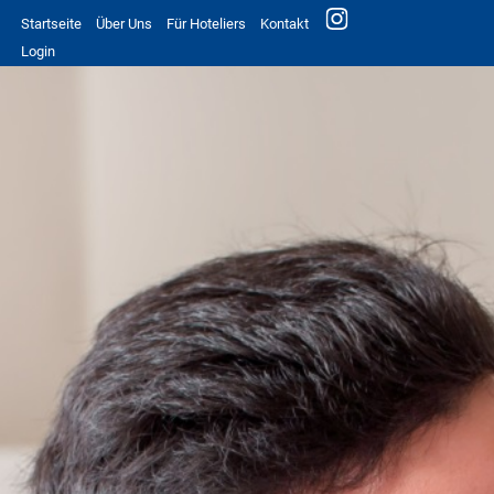
Startseite
Über Uns
Für Hoteliers
Kontakt
Login