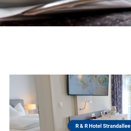
R & R Hotel Stran
18586 Ostseebad Baabe
Auszeit vom Alltag – das möchten 
Strandallee, direkt an der Mittelp
400m vom Strand, bieten. Atmen Sie 