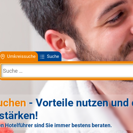
Umkreissuche
Suche
uchen
- Vorteile nutzen und 
stärken!
n Hotelführer sind Sie immer bestens beraten.