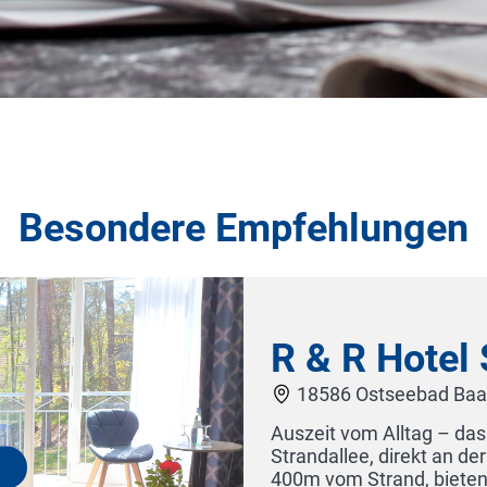
Besondere Empfehlungen
dallee
wir unseren Gästen im Hotel
romenade des Ostseebades und nur
tief durch und streifen den Alltag