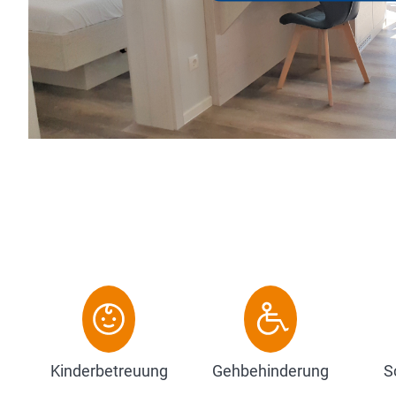
einfach ab – unser Hotelteam verwö
Fernseher, Telefon, WLAN und eig..
Zum Hotel
Kinderbetreuung
Gehbehinderung
S