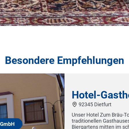
Besondere Empfehlungen
i GmbH
und
Relais & Châteaux
table