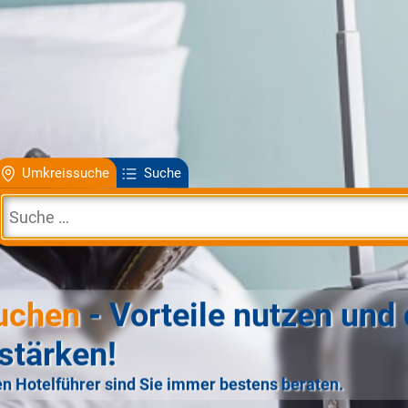
Umkreissuche
Suche
uchen
- Vorteile nutzen und 
stärken!
n Hotelführer sind Sie immer bestens beraten.