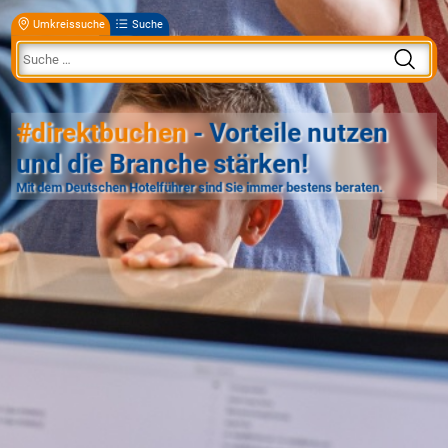
Umkreissuche
Suche
#direktbuchen
- Vorteile nutzen
und die Branche stärken!
Mit dem Deutschen Hotelführer sind Sie immer bestens beraten.