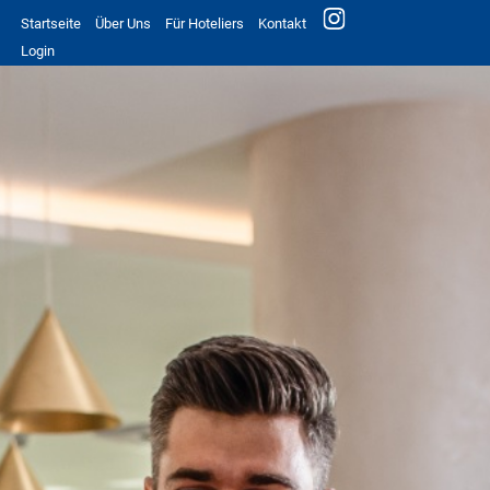
Startseite
Über Uns
Für Hoteliers
Kontakt
Login